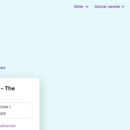
Chile
Iniciar sesión →
INO
 - The
CIÓN 1
tos
habitación