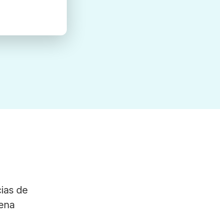
ias de
dena