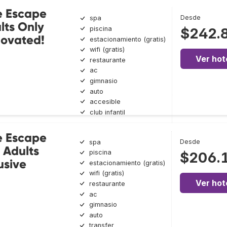
e Escape
Desde
spa
lts Only
piscina
$242.
novated!
estacionamiento (gratis)
wifi (gratis)
Ver hot
restaurante
ac
gimnasio
auto
accesible
club infantil
e Escape
Desde
spa
 Adults
piscina
$206.
usive
estacionamiento (gratis)
wifi (gratis)
Ver hot
restaurante
ac
gimnasio
auto
transfer