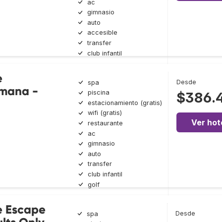
ac
gimnasio
auto
accesible
transfer
club infantil
e
Desde
spa
omana -
piscina
$386.
estacionamiento (gratis)
wifi (gratis)
Ver hot
restaurante
ac
gimnasio
auto
transfer
club infantil
golf
e Escape
Desde
spa