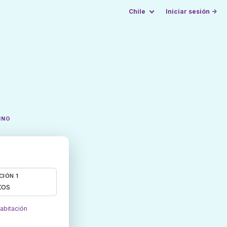
Chile
Iniciar sesión →
INO
CIÓN 1
tos
habitación