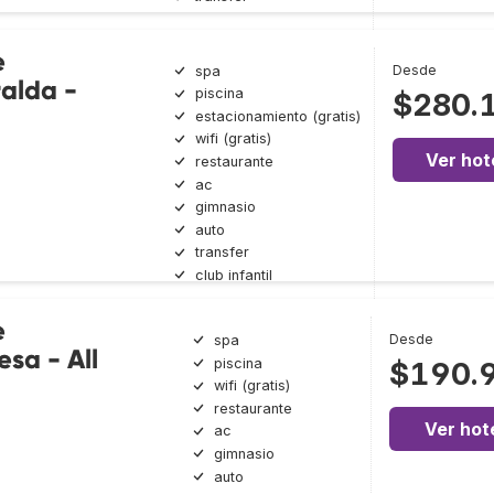
e
Desde
spa
alda -
piscina
$280.
estacionamiento (gratis)
wifi (gratis)
Ver hot
restaurante
ac
gimnasio
auto
transfer
club infantil
e
Desde
spa
sa - All
piscina
$190.
wifi (gratis)
restaurante
Ver hot
ac
gimnasio
auto