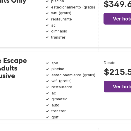
lts Only
piscina
$349.
estacionamiento (gratis)
wifi (gratis)
Ver hot
restaurante
ac
gimnasio
transfer
e Escape
Desde
spa
Adults
piscina
$215.
usive
estacionamiento (gratis)
wifi (gratis)
Ver hot
restaurante
ac
gimnasio
auto
transfer
golf