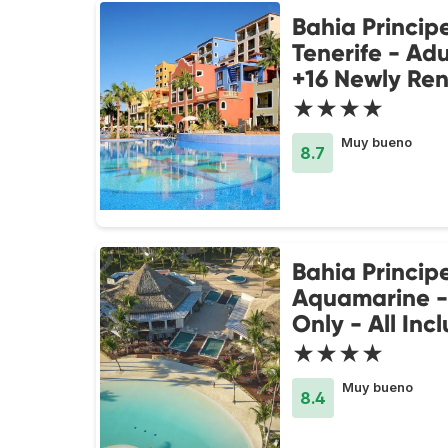
Bahia Princip
Tenerife - Adu
+16 Newly Re
★★★★
Muy bueno
8.7
Bahia Princip
Aquamarine -
Only - All Incl
★★★★
Muy bueno
8.4