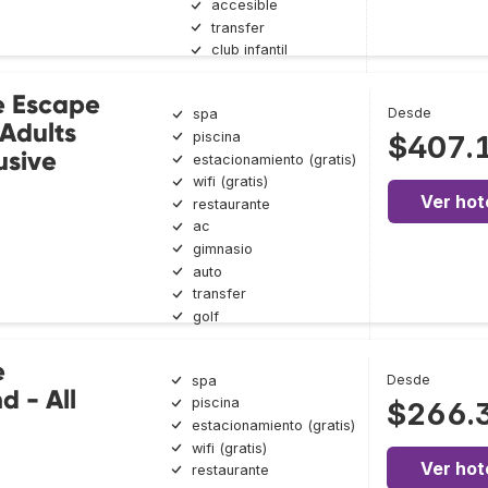
accesible
transfer
club infantil
e Escape
Desde
spa
 Adults
piscina
$407.
usive
estacionamiento (gratis)
wifi (gratis)
Ver hot
restaurante
ac
gimnasio
auto
transfer
golf
e
Desde
spa
d - All
piscina
$266.
estacionamiento (gratis)
wifi (gratis)
Ver hot
restaurante