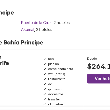
ncipe
Puerto de la Cruz
, 2 hoteles
Akumal
, 2 hoteles
e Bahía Príncipe
e
Desde
spa
rife
piscina
$264.
estacionamiento
wifi (gratis)
Ver hot
restaurante
ac
gimnasio
accesible
transfer
club infantil