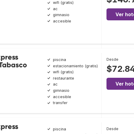
wifi (gratis)
ac
Ver hot
gimnasio
accesible
xpress
Desde
piscina
 Tabasco
estacionamiento (gratis)
$72.8
wifi (gratis)
restaurante
Ver hot
ac
gimnasio
accesible
transfer
xpress
Desde
piscina