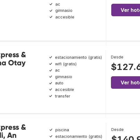
ac
Ver hot
gimnasio
accesible
xpress &
Desde
estacionamiento (gratis)
ana Otay
wifi (gratis)
$127.
ac
gimnasio
Ver hot
auto
accesible
transfer
xpress &
Desde
piscina
i, An
estacionamiento (gratis)
$140.