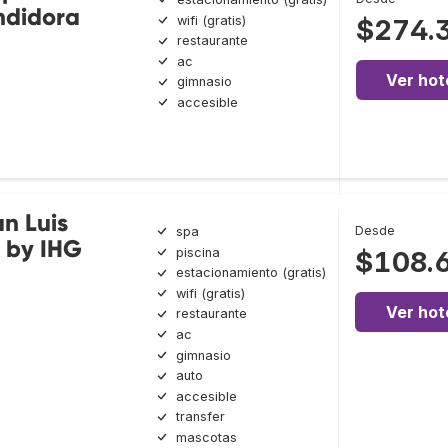
ndidora
wifi (gratis)
$274.
restaurante
ac
Ver hot
gimnasio
accesible
an Luis
Desde
spa
e by IHG
piscina
$108.
estacionamiento (gratis)
wifi (gratis)
Ver hot
restaurante
ac
gimnasio
auto
accesible
transfer
mascotas