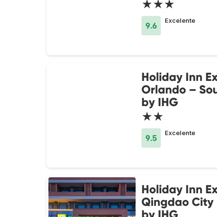
★★★
Excelente
9.6
Holiday Inn E
Orlando – Sou
by IHG
★★
Excelente
9.5
Holiday Inn E
Qingdao City
by IHG