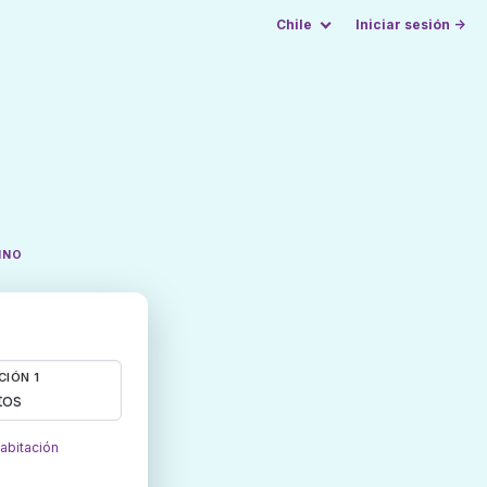
Chile
Iniciar sesión →
INO
CIÓN 1
tos
habitación