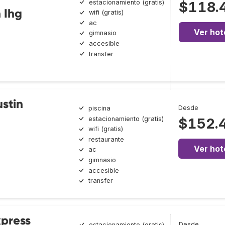
estacionamiento (gratis)
$118.
 Ihg
wifi (gratis)
ac
Ver hot
gimnasio
accesible
transfer
ustin
Desde
piscina
estacionamiento (gratis)
$152.
wifi (gratis)
restaurante
Ver hot
ac
gimnasio
accesible
transfer
xpress
Desde
estacionamiento (gratis)