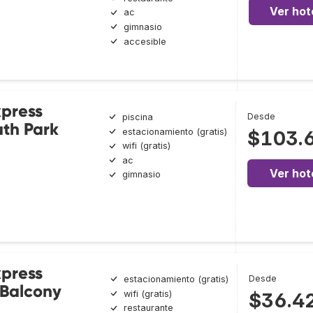
Ver hot
ac
gimnasio
accesible
xpress
Desde
piscina
th Park
estacionamiento (gratis)
$103.
wifi (gratis)
ac
Ver hot
gimnasio
xpress
Desde
estacionamiento (gratis)
 Balcony
wifi (gratis)
$36.4
restaurante