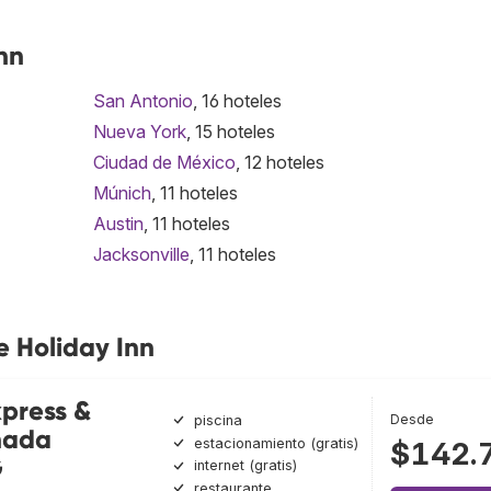
nn
San Antonio
, 16 hoteles
Nueva York
, 15 hoteles
Ciudad de México
, 12 hoteles
Múnich
, 11 hoteles
Austin
, 11 hoteles
Jacksonville
, 11 hoteles
e Holiday Inn
xpress &
Desde
piscina
nada
estacionamiento (gratis)
$142.
G
internet (gratis)
restaurante