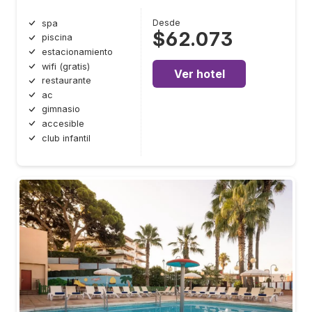
Desde
spa
$62.073
piscina
estacionamiento
wifi (gratis)
Ver hotel
restaurante
ac
gimnasio
accesible
club infantil