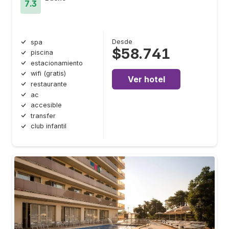
7.3
Desde
spa
$58.741
piscina
estacionamiento
wifi (gratis)
Ver hotel
restaurante
ac
accesible
transfer
club infantil