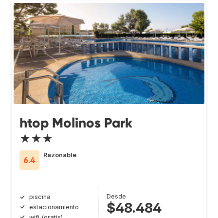
htop Molinos Park
★★★
Razonable
6.4
Desde
piscina
$48.484
estacionamiento
wifi (gratis)