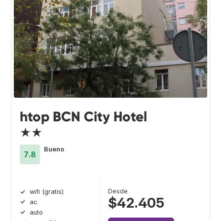
htop BCN City Hotel
★★
Bueno
7.8
Desde
wifi (gratis)
$42.405
ac
auto