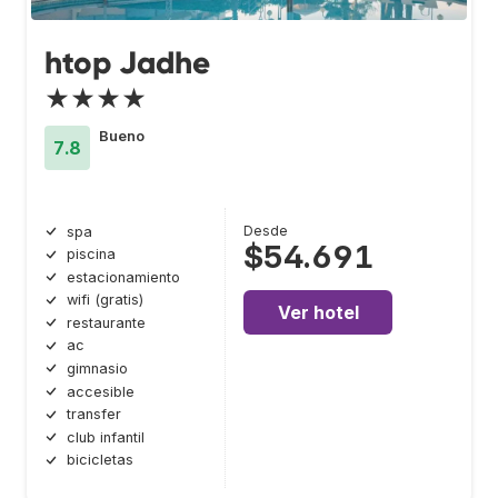
htop Jadhe
★★★★
Bueno
7.8
Desde
spa
$54.691
piscina
estacionamiento
wifi (gratis)
Ver hotel
restaurante
ac
gimnasio
accesible
transfer
club infantil
bicicletas