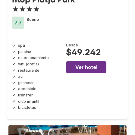
★★★★
Bueno
7.7
Desde
spa
$49.242
piscina
estacionamiento
wifi (gratis)
Ver hotel
restaurante
ac
gimnasio
accesible
transfer
club infantil
bicicletas