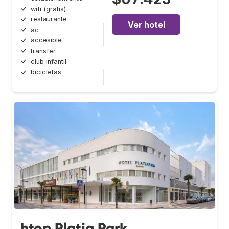
wifi (gratis)
restaurante
Ver hotel
ac
accesible
transfer
club infantil
bicicletas
htop Platja Park