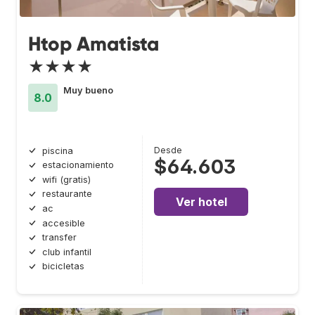
Htop Amatista
★★★★
Muy bueno
8.0
Desde
piscina
$64.603
estacionamiento
wifi (gratis)
restaurante
Ver hotel
ac
accesible
transfer
club infantil
bicicletas