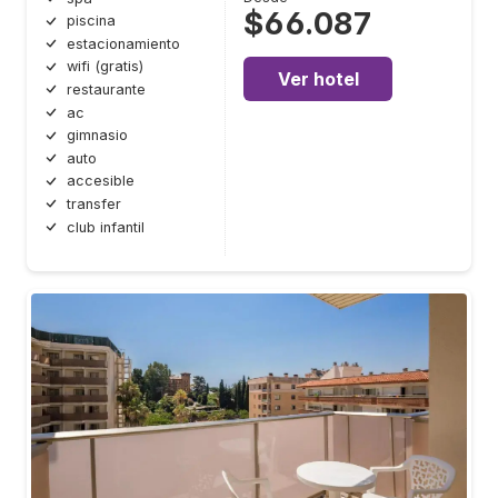
$66.087
piscina
estacionamiento
wifi (gratis)
Ver hotel
restaurante
ac
gimnasio
auto
accesible
transfer
club infantil