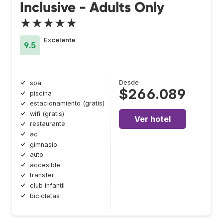
Inclusive - Adults Only
★★★★★
Excelente
9.5
Desde
spa
$266.089
piscina
estacionamiento (gratis)
wifi (gratis)
Ver hotel
restaurante
ac
gimnasio
auto
accesible
transfer
club infantil
bicicletas