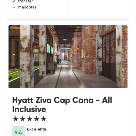
transfer
mascotas
Hyatt Ziva Cap Cana - All
Inclusive
★★★★★
Excelente
9.4