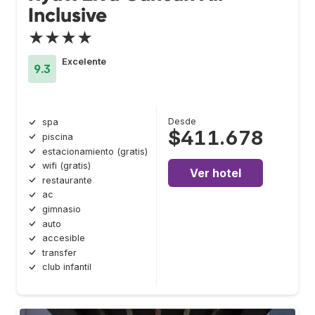
Inclusive
★★★★
Excelente
9.3
Desde
spa
$411.678
piscina
estacionamiento (gratis)
wifi (gratis)
Ver hotel
restaurante
ac
gimnasio
auto
accesible
transfer
club infantil