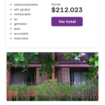
Desde
estacionamiento
$212.023
wifi (gratis)
restaurante
ac
Ver hotel
gimnasio
auto
accesible
mascotas