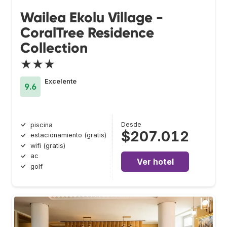
Wailea Ekolu Village -
CoralTree Residence
Collection
★★★
Excelente
9.6
Desde
piscina
$207.012
estacionamiento (gratis)
wifi (gratis)
ac
Ver hotel
golf