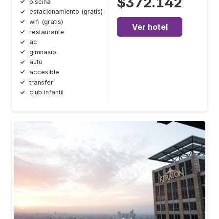
$372.142
piscina
estacionamiento (gratis)
wifi (gratis)
Ver hotel
restaurante
ac
gimnasio
auto
accesible
transfer
club infantil