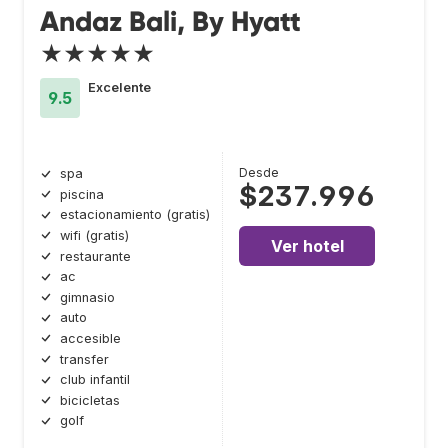
Andaz Bali, By Hyatt
★★★★★
Excelente
9.5
Desde
spa
$237.996
piscina
estacionamiento (gratis)
wifi (gratis)
Ver hotel
restaurante
ac
gimnasio
auto
accesible
transfer
club infantil
bicicletas
golf