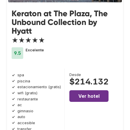
Keraton at The Plaza, The
Unbound Collection by
Hyatt
★★★★★
Excelente
9.5
Desde
spa
$214.132
piscina
estacionamiento (gratis)
wifi (gratis)
Ver hotel
restaurante
ac
gimnasio
auto
accesible
transfer