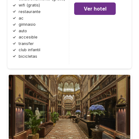
wifi (gratis)
Ver hotel
restaurante
ac
gimnasio
auto
accesible
transfer
club infantil
bicicletas