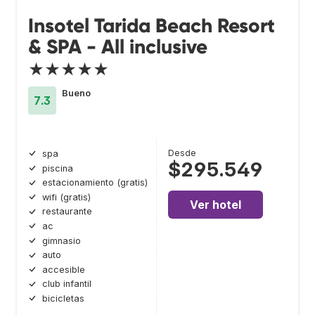
Insotel Tarida Beach Resort
& SPA - All inclusive
★★★★★
Bueno
7.3
Desde
spa
$295.549
piscina
estacionamiento (gratis)
wifi (gratis)
Ver hotel
restaurante
ac
gimnasio
auto
accesible
club infantil
bicicletas