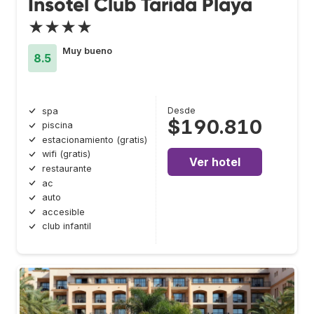
Insotel Club Tarida Playa
★★★★
Muy bueno
8.5
Desde
spa
$190.810
piscina
estacionamiento (gratis)
wifi (gratis)
Ver hotel
restaurante
ac
auto
accesible
club infantil