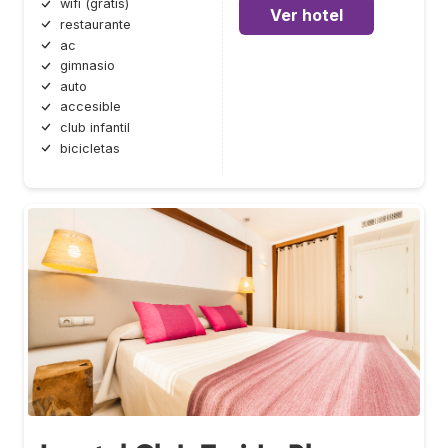
wifi (gratis)
Ver hotel
restaurante
ac
gimnasio
auto
accesible
club infantil
bicicletas