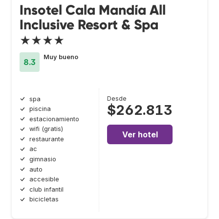
Insotel Cala Mandía All
Inclusive Resort & Spa
★★★★
Muy bueno
8.3
Desde
spa
$262.813
piscina
estacionamiento
wifi (gratis)
Ver hotel
restaurante
ac
gimnasio
auto
accesible
club infantil
bicicletas