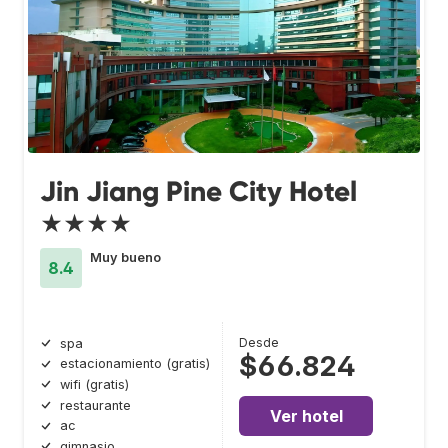
Jin Jiang Pine City Hotel
★★★★
Muy bueno
8.4
Desde
spa
$66.824
estacionamiento (gratis)
wifi (gratis)
restaurante
Ver hotel
ac
gimnasio