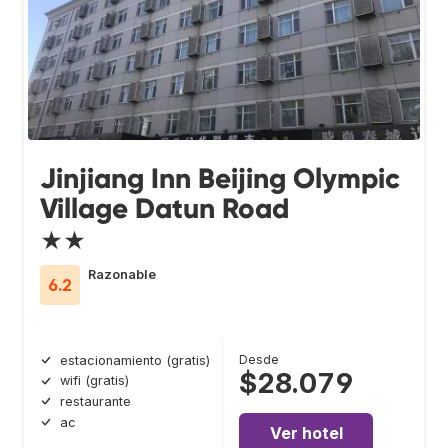
Jinjiang Inn Beijing Olympic
Village Datun Road
★★
Razonable
6.2
Desde
estacionamiento (gratis)
$28.079
wifi (gratis)
restaurante
ac
Ver hotel