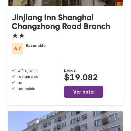
Jinjiang Inn Shanghai
Changzhong Road Branch
★★
Razonable
6.7
Desde
wifi (gratis)
$19.082
restaurante
ac
accesible
Ver hotel