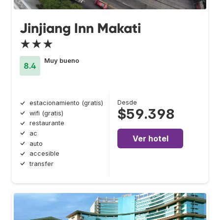
Jinjiang Inn Makati
★★★
Muy bueno
8.4
Desde
estacionamiento (gratis)
$59.398
wifi (gratis)
restaurante
ac
Ver hotel
auto
accesible
transfer