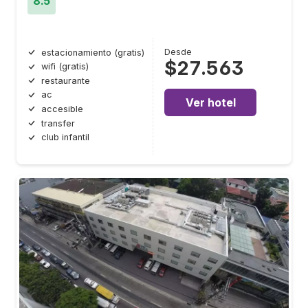
8.5
Desde
estacionamiento (gratis)
$27.563
wifi (gratis)
restaurante
ac
Ver hotel
accesible
transfer
club infantil