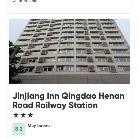
accesible
Jinjiang Inn Qingdao Henan
Road Railway Station
★★★
Muy bueno
8.2