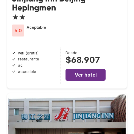
Hepingmen
★★
Aceptable
5.0
Desde
wifi (gratis)
$68.907
restaurante
ac
accesible
Ver hotel