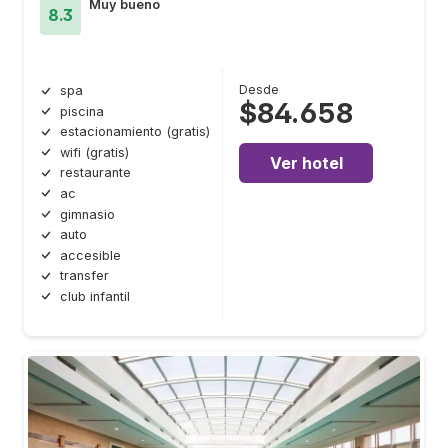
Muy bueno
8.3
Desde
spa
$84.658
piscina
estacionamiento (gratis)
wifi (gratis)
Ver hotel
restaurante
ac
gimnasio
auto
accesible
transfer
club infantil