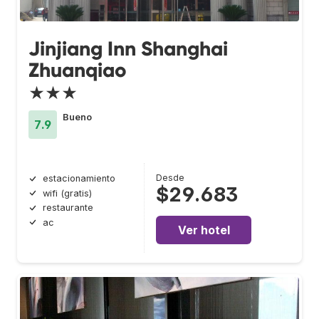
Jinjiang Inn Shanghai
Zhuanqiao
★★★
Bueno
7.9
Desde
estacionamiento
$29.683
wifi (gratis)
restaurante
ac
Ver hotel