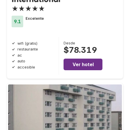
★★★★★
Excelente
9.1
Desde
wifi (gratis)
$78.319
restaurante
ac
auto
Ver hotel
accesible