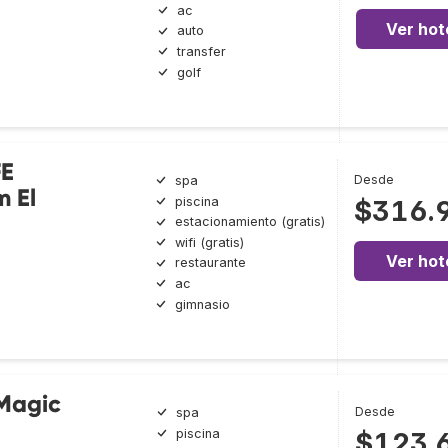
ac
Ver hot
auto
transfer
golf
FE
Desde
spa
 El
piscina
$316.
estacionamiento (gratis)
wifi (gratis)
Ver hot
restaurante
ac
gimnasio
 Magic
Desde
spa
piscina
$123.