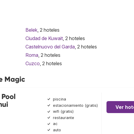
Belek
, 2 hoteles
Ciudad de Kuwait
, 2 hoteles
Castelnuovo del Garda
, 2 hoteles
Roma
, 2 hoteles
Cuzco
, 2 hoteles
de Magic
 Pool
piscina
mui
estacionamiento (gratis)
Ver hot
wifi (gratis)
restaurante
ac
auto