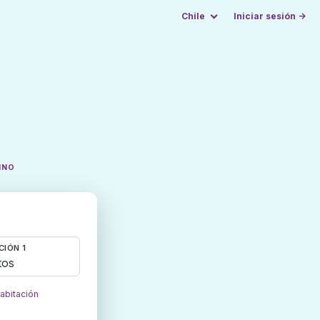
Chile
Iniciar sesión →
INO
CIÓN 1
tos
habitación