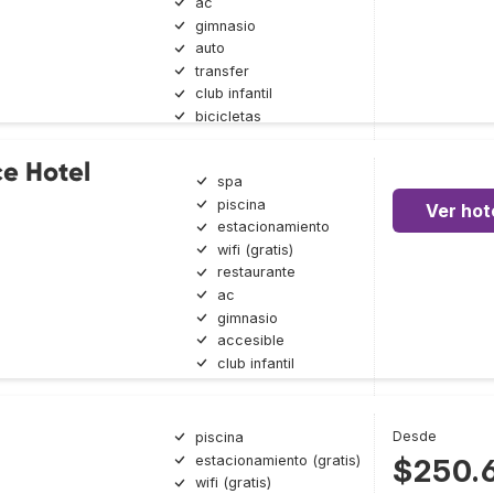
ac
gimnasio
auto
transfer
club infantil
bicicletas
e Hotel
spa
piscina
Ver hot
estacionamiento
wifi (gratis)
restaurante
ac
gimnasio
accesible
club infantil
Desde
piscina
estacionamiento (gratis)
$250.
wifi (gratis)