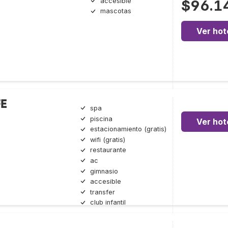
accesible
$96.1
mascotas
Ver hot
FE
spa
piscina
Ver hot
estacionamiento (gratis)
wifi (gratis)
restaurante
ac
gimnasio
accesible
transfer
club infantil