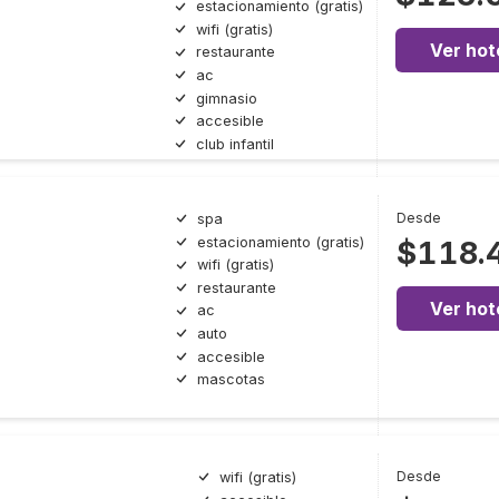
estacionamiento (gratis)
wifi (gratis)
Ver hot
restaurante
ac
gimnasio
accesible
club infantil
Desde
spa
estacionamiento (gratis)
$118.
wifi (gratis)
restaurante
Ver hot
ac
auto
accesible
mascotas
Desde
wifi (gratis)