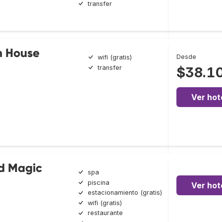
transfer
n House
Desde
wifi (gratis)
transfer
$38.1
Ver hot
d Magic
spa
piscina
Ver hot
estacionamiento (gratis)
wifi (gratis)
restaurante