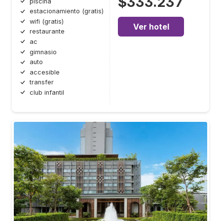
$333.237
piscina
estacionamiento (gratis)
wifi (gratis)
Ver hotel
restaurante
ac
gimnasio
auto
accesible
transfer
club infantil