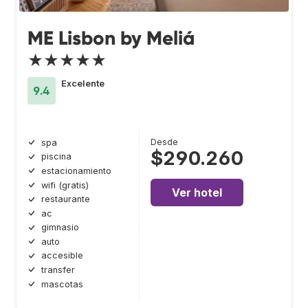
ME Lisbon by Meliá
★★★★★
Excelente
9.4
Desde
spa
$290.260
piscina
estacionamiento
wifi (gratis)
Ver hotel
restaurante
ac
gimnasio
auto
accesible
transfer
mascotas