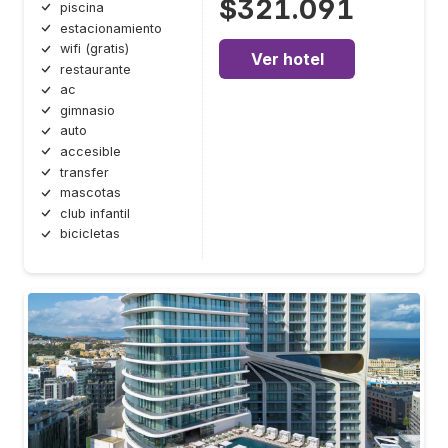
$321.091
piscina
estacionamiento
wifi (gratis)
Ver hotel
restaurante
ac
gimnasio
auto
accesible
transfer
mascotas
club infantil
bicicletas