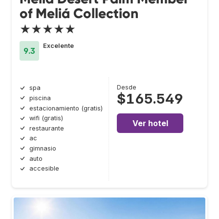
of Meliá Collection
★★★★★
Excelente
9.3
Desde
spa
$165.549
piscina
estacionamiento (gratis)
wifi (gratis)
Ver hotel
restaurante
ac
gimnasio
auto
accesible