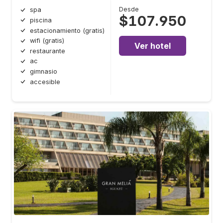
Desde
spa
$107.950
piscina
estacionamiento (gratis)
wifi (gratis)
Ver hotel
restaurante
ac
gimnasio
accesible