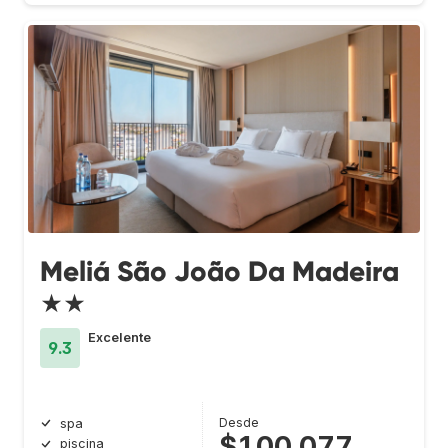
Meliá São João Da Madeira
★★
Excelente
9.3
Desde
spa
$100.077
piscina