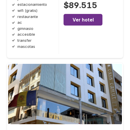
$89.515
estacionamiento
wifi (gratis)
restaurante
Ver hotel
ac
gimnasio
accesible
transfer
mascotas