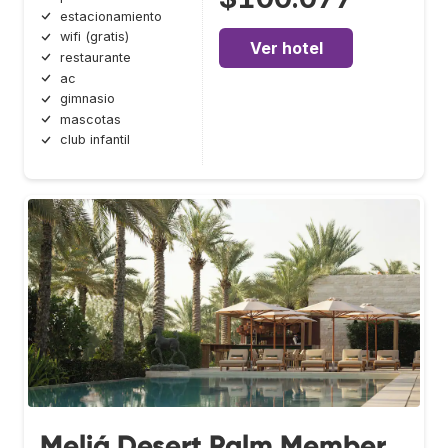
estacionamiento
wifi (gratis)
Ver hotel
restaurante
ac
gimnasio
mascotas
club infantil
Meliá Desert Palm Member