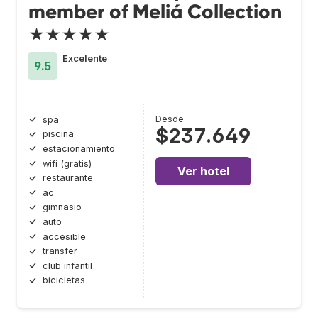
member of Meliá Collection
★★★★★
Excelente
9.5
Desde
spa
$237.649
piscina
estacionamiento
wifi (gratis)
Ver hotel
restaurante
ac
gimnasio
auto
accesible
transfer
club infantil
bicicletas