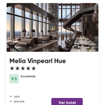
Melia Vinpearl Hue
★★★★★
Excelente
9.5
spa
piscina
Ver hotel