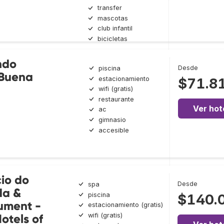
transfer
mascotas
club infantil
bicicletas
ndo
Desde
piscina
 Buena
estacionamiento
$71.8
wifi (gratis)
restaurante
Ver hot
ac
gimnasio
accesible
io do
Desde
spa
da &
piscina
$140.
ument -
estacionamiento (gratis)
wifi (gratis)
otels of