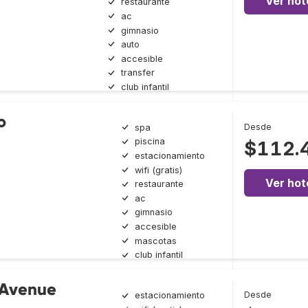
Ver hot
restaurante
ac
gimnasio
auto
accesible
transfer
club infantil
o
Desde
spa
piscina
$112.
estacionamiento
wifi (gratis)
Ver hot
restaurante
ac
gimnasio
accesible
mascotas
club infantil
 Avenue
Desde
estacionamiento