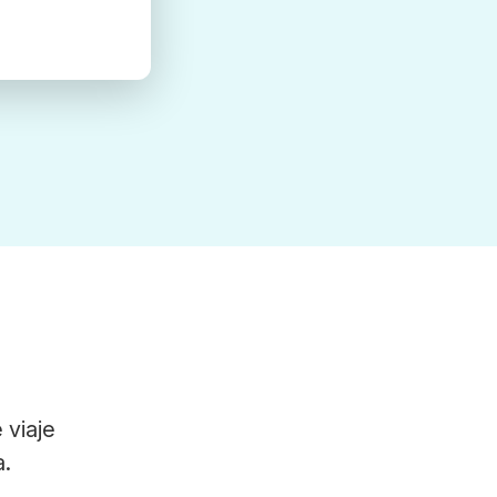
 viaje
a.