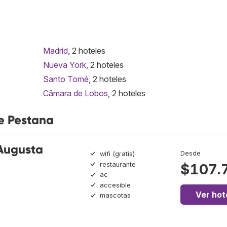
Madrid
, 2 hoteles
Nueva York
, 2 hoteles
Santo Tomé
, 2 hoteles
Câmara de Lobos
, 2 hoteles
de Pestana
Augusta
Desde
wifi (gratis)
restaurante
$107.
ac
accesible
Ver hot
mascotas