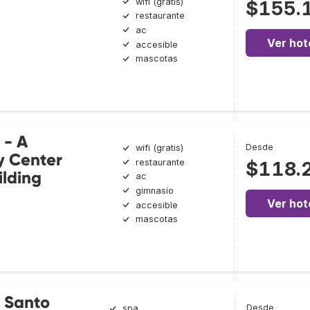
wifi (gratis)
$155.
restaurante
ac
Ver hot
accesible
mascotas
 - A
Desde
wifi (gratis)
ty Center
restaurante
$118.
ilding
ac
gimnasio
Ver hot
accesible
mascotas
 Santo
Desde
spa