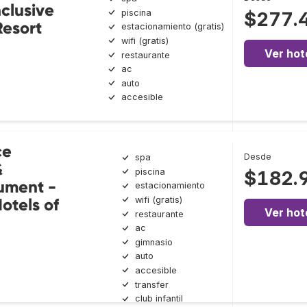
nclusive
piscina
$277.
Resort
estacionamiento (gratis)
wifi (gratis)
Ver hot
restaurante
ac
auto
accesible
ce
Desde
spa
&
piscina
$182.
ument -
estacionamiento
wifi (gratis)
otels of
Ver hot
restaurante
ac
gimnasio
auto
accesible
transfer
club infantil