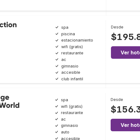
ction
Desde
spa
piscina
$195.
estacionamiento
wifi (gratis)
Ver hot
restaurante
ac
gimnasio
accesible
club infantil
age
Desde
spa
 World
wifi (gratis)
$156.
restaurante
ac
Ver hot
gimnasio
auto
accesible