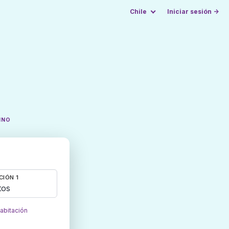
Chile
Iniciar sesión →
INO
CIÓN 1
tos
habitación