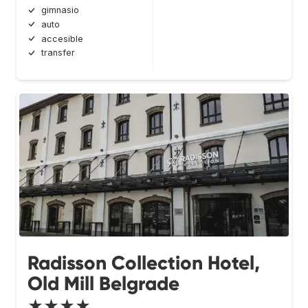
gimnasio
auto
accesible
transfer
Radisson Collection Hotel,
Old Mill Belgrade
★★★★