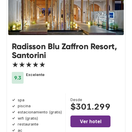
Radisson Blu Zaffron Resort,
Santorini
★★★★★
Excelente
9.3
Desde
spa
$301.299
piscina
estacionamiento (gratis)
wifi (gratis)
Ver hotel
restaurante
ac