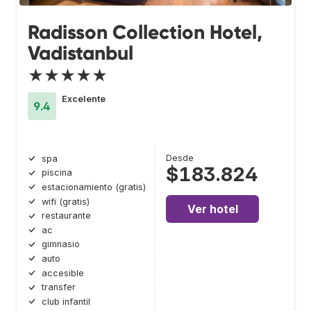
Radisson Collection Hotel,
Vadistanbul
★★★★★
Excelente
9.4
Desde
spa
$183.824
piscina
estacionamiento (gratis)
wifi (gratis)
Ver hotel
restaurante
ac
gimnasio
auto
accesible
transfer
club infantil