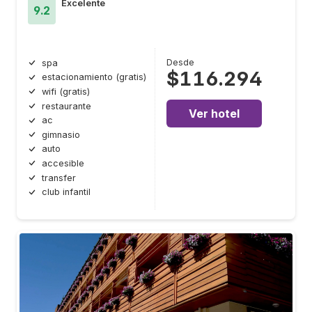
Excelente
9.2
Desde
spa
$116.294
estacionamiento (gratis)
wifi (gratis)
restaurante
Ver hotel
ac
gimnasio
auto
accesible
transfer
club infantil