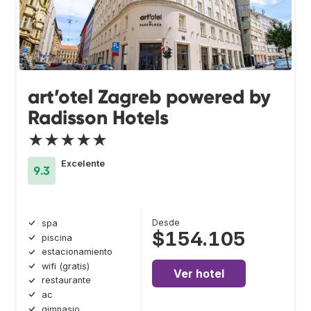
art’otel Zagreb powered by
Radisson Hotels
★★★★★
Excelente
9.3
Desde
spa
$154.105
piscina
estacionamiento
wifi (gratis)
Ver hotel
restaurante
ac
gimnasio