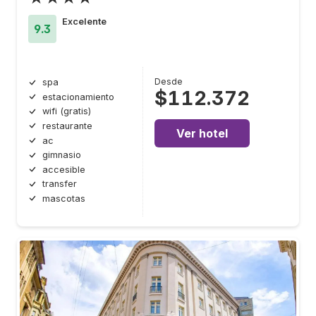
Excelente
9.3
Desde
spa
$112.372
estacionamiento
wifi (gratis)
restaurante
Ver hotel
ac
gimnasio
accesible
transfer
mascotas