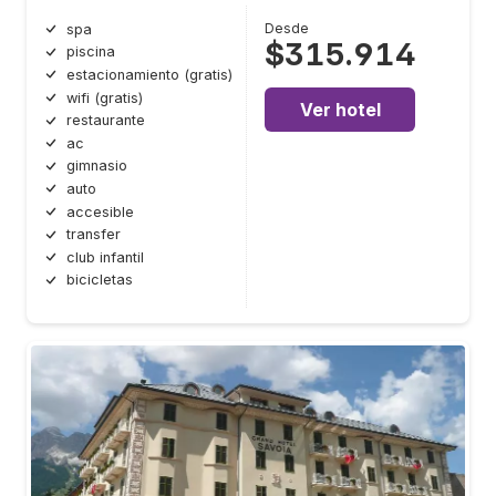
Desde
spa
$315.914
piscina
estacionamiento (gratis)
wifi (gratis)
Ver hotel
restaurante
ac
gimnasio
auto
accesible
transfer
club infantil
bicicletas