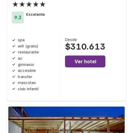
★★★★★
Excelente
9.3
Desde
spa
$310.613
wifi (gratis)
restaurante
ac
Ver hotel
gimnasio
accesible
transfer
mascotas
club infantil