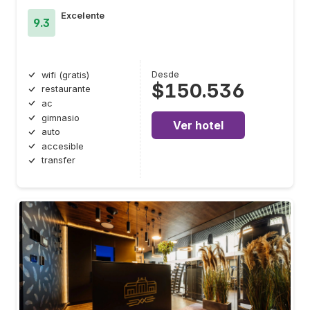
Excelente
9.3
Desde
wifi (gratis)
$150.536
restaurante
ac
gimnasio
Ver hotel
auto
accesible
transfer