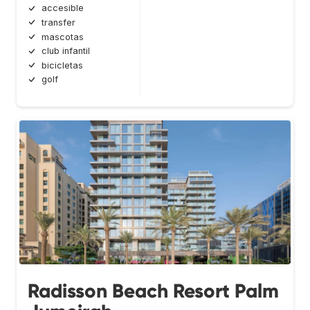
accesible
transfer
mascotas
club infantil
bicicletas
golf
Radisson Beach Resort Palm