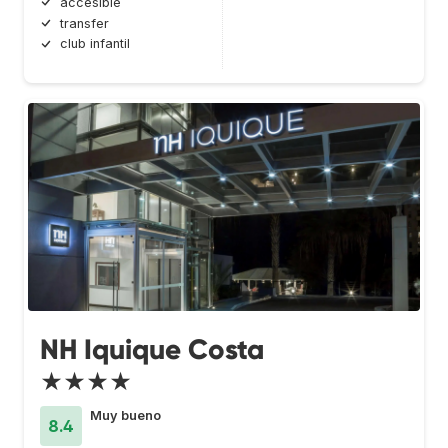
accesible
transfer
club infantil
NH Iquique Costa
★★★★
Muy bueno
8.4