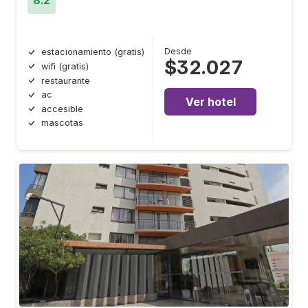
8.2
Desde
estacionamiento (gratis)
$32.027
wifi (gratis)
restaurante
ac
Ver hotel
accesible
mascotas