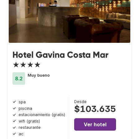
Hotel Gavina Costa Mar
★★★★
Muy bueno
8.2
Desde
spa
$103.635
piscina
estacionamiento (gratis)
wifi (gratis)
Ver hotel
restaurante
ac