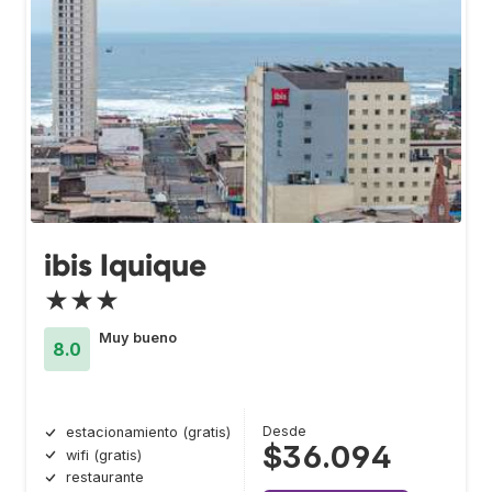
ibis Iquique
★★★
Muy bueno
8.0
Desde
estacionamiento (gratis)
$36.094
wifi (gratis)
restaurante