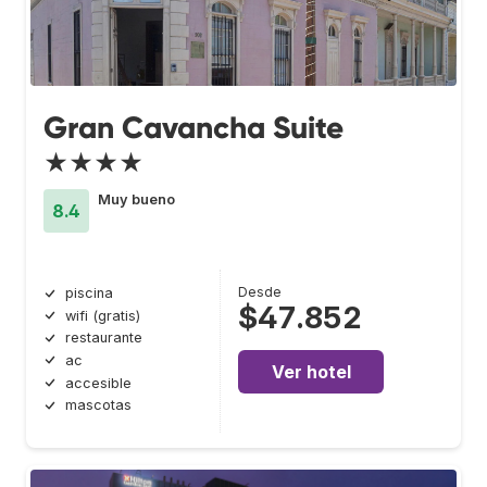
Gran Cavancha Suite
★★★★
Muy bueno
8.4
Desde
piscina
$47.852
wifi (gratis)
restaurante
ac
Ver hotel
accesible
mascotas