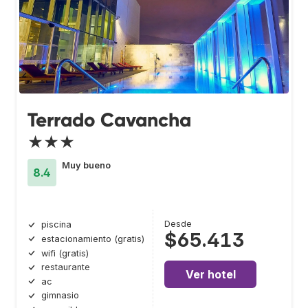
Terrado Cavancha
★★★
Muy bueno
8.4
Desde
piscina
$65.413
estacionamiento (gratis)
wifi (gratis)
restaurante
Ver hotel
ac
gimnasio