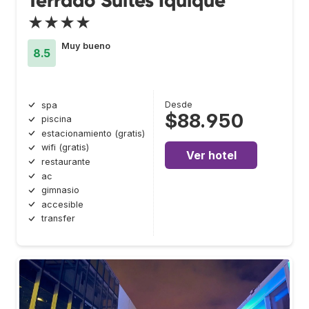
Terrado Suites Iquique
★★★★
Muy bueno
8.5
Desde
spa
$88.950
piscina
estacionamiento (gratis)
wifi (gratis)
Ver hotel
restaurante
ac
gimnasio
accesible
transfer