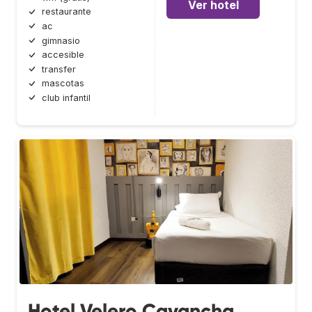
Ver hotel
restaurante
ac
gimnasio
accesible
transfer
mascotas
club infantil
Hotel Velero Cavancha