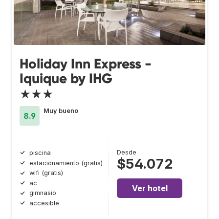
Holiday Inn Express -
Iquique by IHG
★★★
Muy bueno
8.9
Desde
piscina
$54.072
estacionamiento (gratis)
wifi (gratis)
ac
Ver hotel
gimnasio
accesible