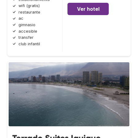
wifi (gratis)
Ver hotel
restaurante
ac
gimnasio
accesible
transfer
club infantil