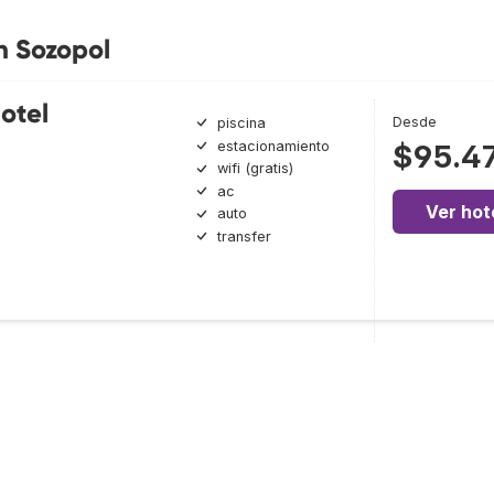
n Sozopol
otel
Desde
piscina
estacionamiento
$95.4
wifi (gratis)
ac
Ver hot
auto
transfer