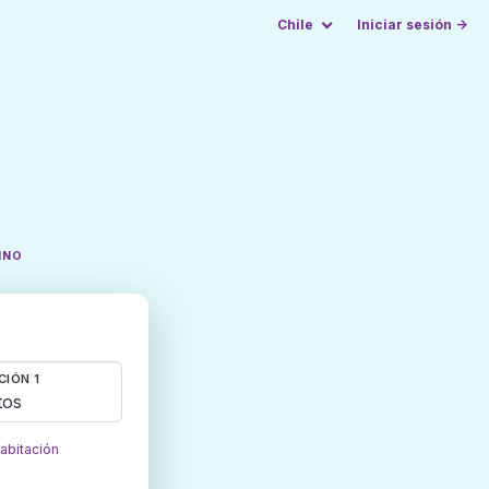
Chile
Iniciar sesión →
INO
CIÓN 1
tos
habitación