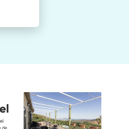
el
el
e de