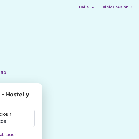
Chile
Iniciar sesión →
INO
- Hostel y
CIÓN 1
tos
habitación