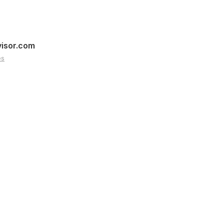
visor.com
es