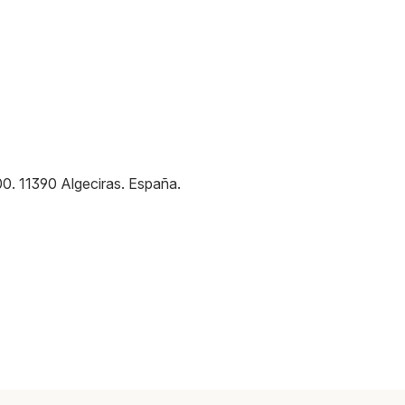
00
.
11390
Algeciras
.
España
.