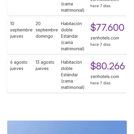
(cama
hace 7 días
matrimonial)
10
20
Habitación
$77.600
septiembre
septiembre
doble
jueves
domingo
Estándar
zenhotels.com
(cama
hace 7 días
matrimonial)
6 agosto
13 agosto
Habitación
$80.266
jueves
jueves
doble
Estándar
zenhotels.com
(cama
hace 7 días
matrimonial)