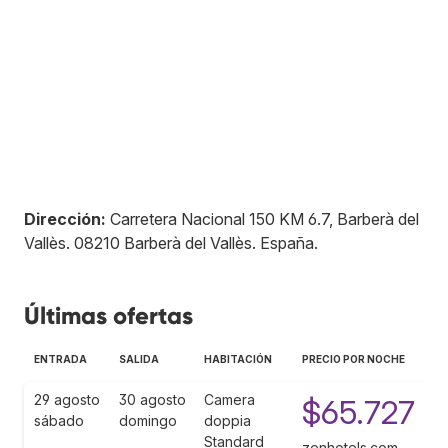
Dirección:
Carretera Nacional 150 KM 6.7, Barberà del
Vallès
.
08210
Barberà del Vallès
.
España
.
Últimas ofertas
ENTRADA
SALIDA
HABITACIÓN
PRECIO POR NOCHE
29 agosto
30 agosto
Camera
$65.727
sábado
domingo
doppia
Standard
zenhotels.com