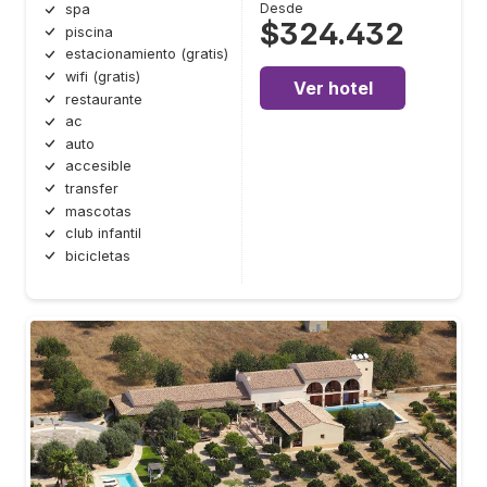
Desde
spa
$324.432
piscina
estacionamiento (gratis)
wifi (gratis)
Ver hotel
restaurante
ac
auto
accesible
transfer
mascotas
club infantil
bicicletas