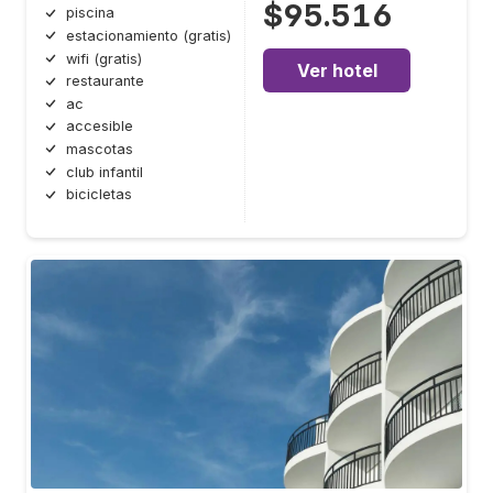
$95.516
piscina
estacionamiento (gratis)
wifi (gratis)
Ver hotel
restaurante
ac
accesible
mascotas
club infantil
bicicletas