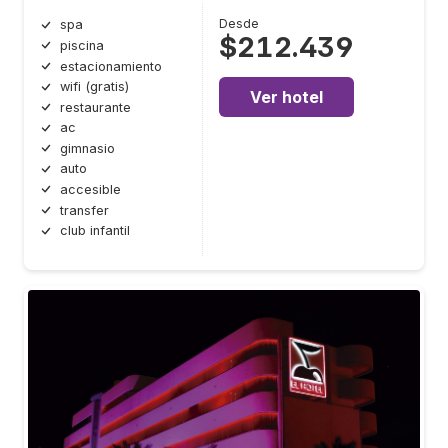
Desde
spa
$212.439
piscina
estacionamiento
wifi (gratis)
Ver hotel
restaurante
ac
gimnasio
auto
accesible
transfer
club infantil