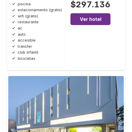
$297.136
piscina
estacionamiento (gratis)
wifi (gratis)
Ver hotel
restaurante
ac
auto
accesible
transfer
club infantil
bicicletas