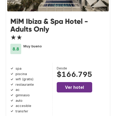
MiM Ibiza & Spa Hotel -
Adults Only
★★
Muy bueno
8.8
Desde
spa
$166.795
piscina
wifi (gratis)
restaurante
Ver hotel
ac
gimnasio
auto
accesible
transfer