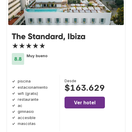
The Standard, Ibiza
★★★★★
Muy bueno
8.8
Desde
piscina
$163.629
estacionamiento
wifi (gratis)
restaurante
Ver hotel
ac
gimnasio
accesible
mascotas