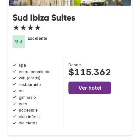
Sud Ibiza Suites
★★★★
Excelente
9.3
Desde
spa
$115.362
estacionamiento
wifi (gratis)
restaurante
Ver hotel
ac
gimnasio
auto
accesible
club infantil
bicicletas