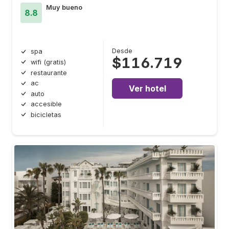
Muy bueno
8.8
Desde
spa
$116.719
wifi (gratis)
restaurante
ac
Ver hotel
auto
accesible
bicicletas