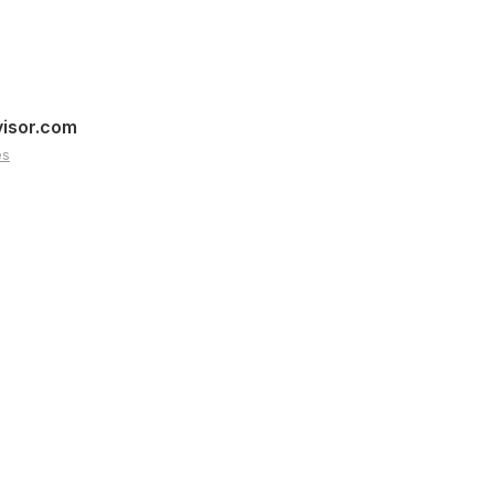
visor.com
es