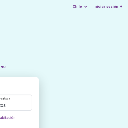
Chile
Iniciar sesión →
INO
CIÓN 1
tos
habitación