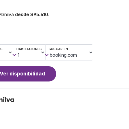
Manilva
desde $95.410
.
AS
HABITACIONES
BUSCAR EN…
Ver disponibilidad
nilva