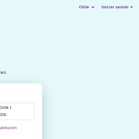
Chile
Iniciar sesión →
INO
CIÓN 1
tos
habitación