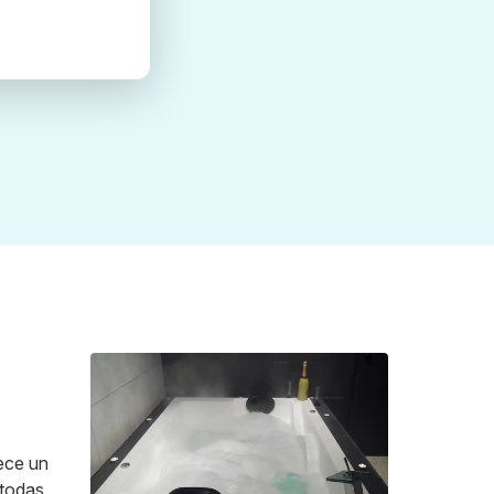
rece un
 todas