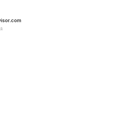
visor.com
es