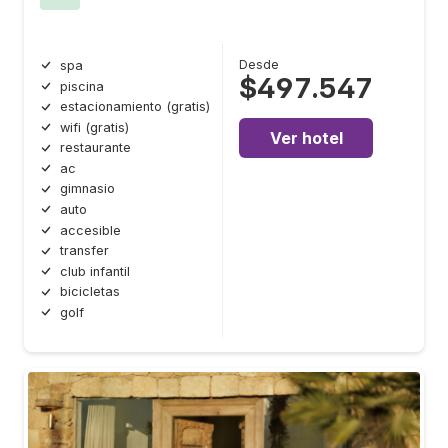
Desde
spa
$497.547
piscina
estacionamiento (gratis)
wifi (gratis)
Ver hotel
restaurante
ac
gimnasio
auto
accesible
transfer
club infantil
bicicletas
golf