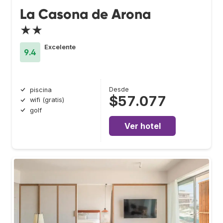
La Casona de Arona
★★
Excelente
9.4
Desde
piscina
$57.077
wifi (gratis)
golf
Ver hotel