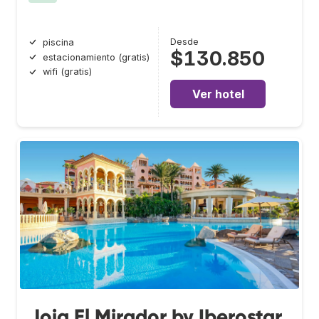
Desde
piscina
$130.850
estacionamiento (gratis)
wifi (gratis)
Ver hotel
Joia El Mirador by Iberostar