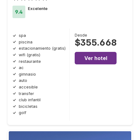
Excelente
9.4
Desde
spa
$355.668
piscina
estacionamiento (gratis)
wifi (gratis)
Ver hotel
restaurante
ac
gimnasio
auto
accesible
transfer
club infantil
bicicletas
golf