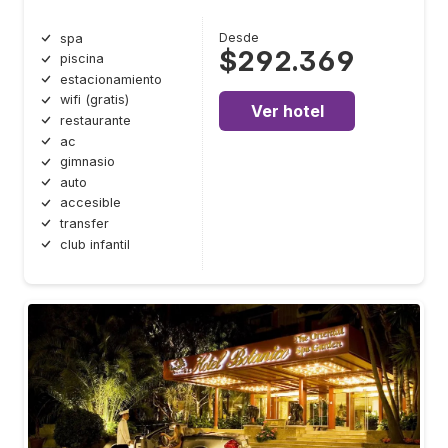
Desde
spa
$292.369
piscina
estacionamiento
wifi (gratis)
Ver hotel
restaurante
ac
gimnasio
auto
accesible
transfer
club infantil