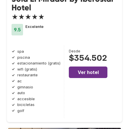
Hotel
★★★★★
Excelente
9.5
Desde
spa
$354.502
piscina
estacionamiento (gratis)
wifi (gratis)
Ver hotel
restaurante
ac
gimnasio
auto
accesible
bicicletas
golf