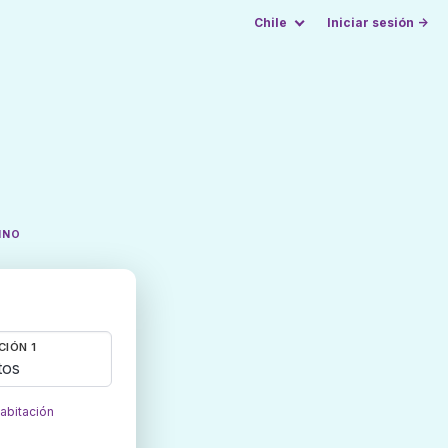
Chile
Iniciar sesión →
INO
CIÓN 1
tos
habitación