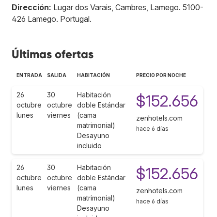
Dirección:
Lugar dos Varais, Cambres, Lamego
.
5100-
426
Lamego
.
Portugal
.
Últimas ofertas
ENTRADA
SALIDA
HABITACIÓN
PRECIO POR NOCHE
26
30
Habitación
$152.656
octubre
octubre
doble Estándar
lunes
viernes
(cama
zenhotels.com
matrimonial)
hace 6 días
Desayuno
incluido
26
30
Habitación
$152.656
octubre
octubre
doble Estándar
lunes
viernes
(cama
zenhotels.com
matrimonial)
hace 6 días
Desayuno