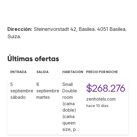
Dirección:
Steinenvorstadt 42, Basilea
.
4051
Basilea
.
Suiza
.
Últimas ofertas
ENTRADA
SALIDA
HABITACIÓN
PRECIO POR NOCHE
5
8
Small
$268.276
septiembre
septiembre
Double
sábado
martes
room
zenhotels.com
(cama
hace 10 días
doble)
(cama
queen
size, p…