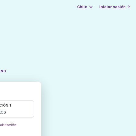
Chile
Iniciar sesión →
INO
CIÓN 1
tos
habitación