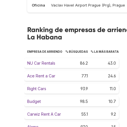
Oficina
Vaclav Havel Airport Prague (Prg), Prague
Ranking de empresas de arrien
La Habana
EMPRESA DE ARRIENDO
% BÚSQUEDAS
% LA MÁS BARATA
NU Car Rentals
86.2
43.0
Ace Rent a Car
77.1
24.6
Right Cars
93.9
11.0
Budget
98.5
10.7
Carwiz Rent A Car
55.1
9.2
Alamo
97.0
1.5