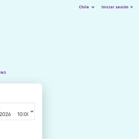
Chile
Iniciar sesión →
INO
N