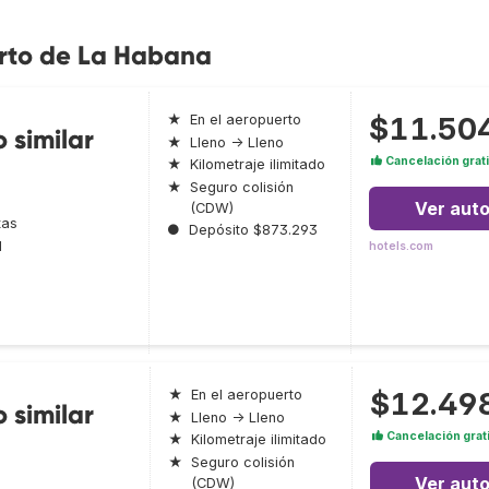
erto de La Habana
$11.50
★
En el aeropuerto
 similar
★
Lleno → Lleno
Cancelación grat
★
Kilometraje ilimitado
★
Seguro colisión
Ver aut
(CDW)
tas
●
Depósito $873.293
l
hotels.com
$12.49
★
En el aeropuerto
 similar
★
Lleno → Lleno
Cancelación grat
★
Kilometraje ilimitado
★
Seguro colisión
Ver aut
(CDW)