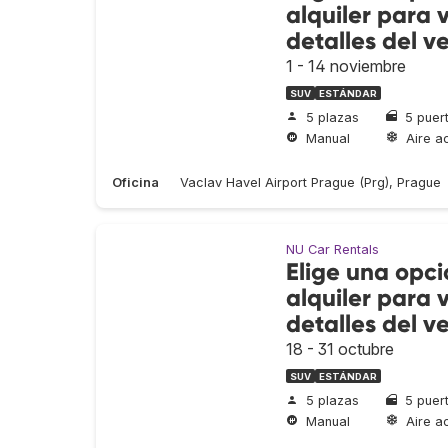
alquiler para v
detalles del v
1 - 14 noviembre
SUV
ESTÁNDAR
5 plazas
5 puer
Manual
Aire a
Oficina
Vaclav Havel Airport Prague (Prg), Prague
NU Car Rentals
Elige una opc
alquiler para v
detalles del v
18 - 31 octubre
SUV
ESTÁNDAR
5 plazas
5 puer
Manual
Aire a