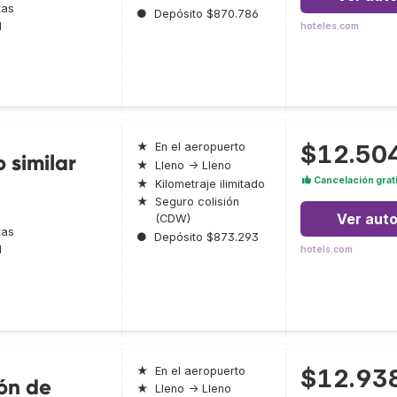
tas
●
Depósito $870.786
l
hoteles.com
$12.50
★
En el aeropuerto
 similar
★
Lleno → Lleno
Cancelación grat
★
Kilometraje ilimitado
★
Seguro colisión
Ver aut
(CDW)
tas
●
Depósito $873.293
l
hotels.com
$12.93
★
En el aeropuerto
ión de
★
Lleno → Lleno