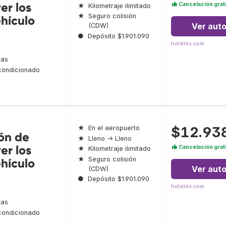
er los
Cancelación grat
★
Kilometraje ilimitado
★
Seguro colisión
ehículo
Ver aut
(CDW)
●
Depósito $1.901.090
hoteles.com
tas
condicionado
$12.93
★
En el aeropuerto
ión de
★
Lleno → Lleno
er los
Cancelación grat
★
Kilometraje ilimitado
★
Seguro colisión
ehículo
Ver aut
(CDW)
●
Depósito $1.901.090
hoteles.com
tas
condicionado