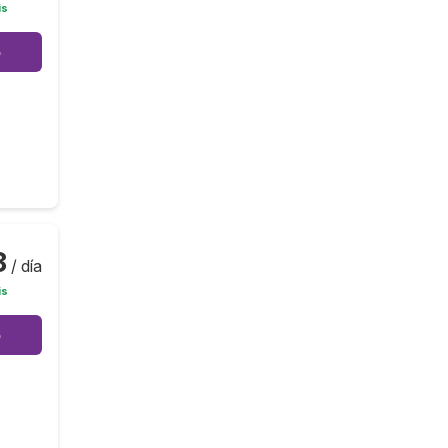
is
o
8
/ día
is
o