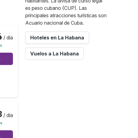
habitantes. La divisa de curso legal
es peso cubano (CUP). Las
principales atracciones turísticas son
Acuario nacional de Cuba.
4
/ día
Hoteles en La Habana
is
Vuelos a La Habana
o
8
/ día
is
o