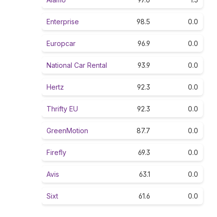
Enterprise
98.5
0.0
Europcar
96.9
0.0
National Car Rental
93.9
0.0
Hertz
92.3
0.0
Thrifty EU
92.3
0.0
GreenMotion
87.7
0.0
Firefly
69.3
0.0
Avis
63.1
0.0
Sixt
61.6
0.0