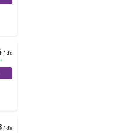
4
/ día
is
o
8
/ día