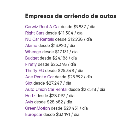
Empresas de arriendo de autos
Carwiz Rent A Car
desde $9.937 / día
Right Cars
desde $11.504 / día
NU Car Rentals
desde $12.938 / día
Alamo
desde $13.920 / día
Wheego
desde $17.131 / día
Budget
desde $24.186 / día
Firefly
desde $25.348 / día
Thrifty EU
desde $25.348 / día
Ace Rent a Car
desde $25.992 / día
Sixt
desde $27.247 / día
Auto Union Car Rental
desde $27.518 / día
Hertz
desde $28.097 / día
Avis
desde $28.682 / día
GreenMotion
desde $29.451 / día
Europcar
desde $33.191 / día