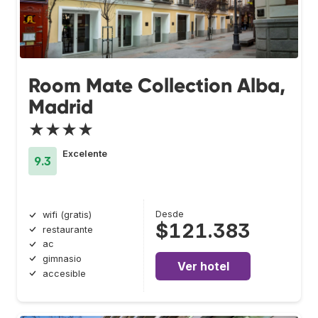
Room Mate Collection Alba,
Madrid
★★★★
Excelente
9.3
Desde
wifi (gratis)
$121.383
restaurante
ac
gimnasio
Ver hotel
accesible