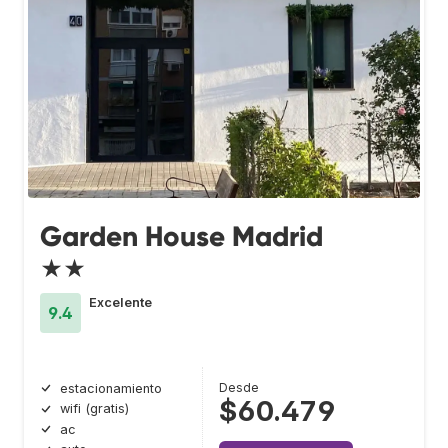
Garden House Madrid
★★
Excelente
9.4
Desde
estacionamiento
$60.479
wifi (gratis)
ac