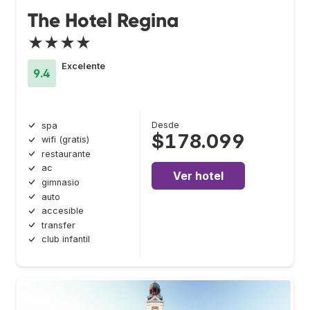
The Hotel Regina
★★★★
Excelente
9.4
Desde
spa
$178.099
wifi (gratis)
restaurante
ac
Ver hotel
gimnasio
auto
accesible
transfer
club infantil