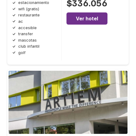
$336.056
estacionamiento
wifi (gratis)
restaurante
Ver hotel
ac
accesible
transfer
mascotas
club infantil
golf