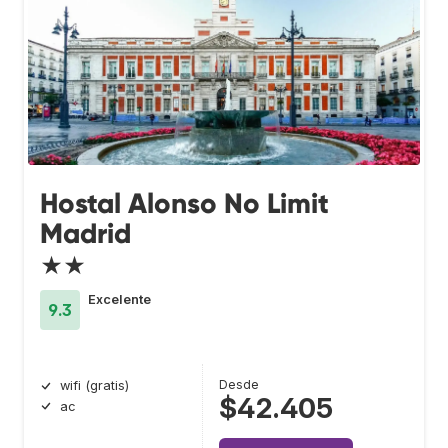
Hostal Alonso No Limit
Madrid
★★
Excelente
9.3
Desde
wifi (gratis)
$42.405
ac