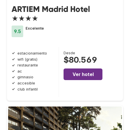
ARTIEM Madrid Hotel
★★★★
Excelente
9.5
Desde
estacionamiento
$80.569
wifi (gratis)
restaurante
ac
Ver hotel
gimnasio
accesible
club infantil