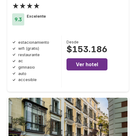
★★★★
Excelente
9.3
Desde
estacionamiento
$153.186
wifi (gratis)
restaurante
ac
Ver hotel
gimnasio
auto
accesible