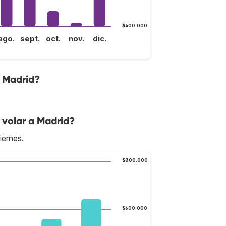
$400.000
ago.
sept.
oct.
nov.
dic.
a Madrid?
 volar a Madrid?
iernes.
$800.000
$600.000