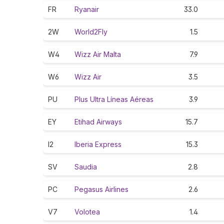
FR
Ryanair
33.0
2W
World2Fly
1.5
W4
Wizz Air Malta
7.9
W6
Wizz Air
3.5
PU
Plus Ultra Líneas Aéreas
3.9
EY
Etihad Airways
15.7
I2
Iberia Express
15.3
SV
Saudia
2.8
PC
Pegasus Airlines
2.6
V7
Volotea
1.4