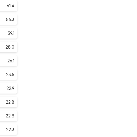
61.4
56.3
39.1
28.0
26.1
23.5
22.9
22.8
22.8
22.3