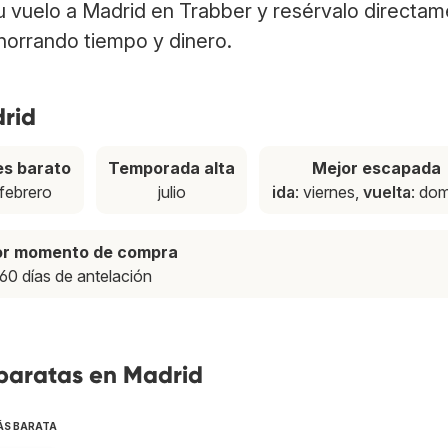
tu vuelo a Madrid en Trabber y resérvalo directa
ahorrando tiempo y dinero.
drid
s barato
Temporada alta
Mejor escapada
febrero
julio
ida
: viernes,
vuelta
: do
or momento de compra
60 días de antelación
 baratas en Madrid
ÁS BARATA