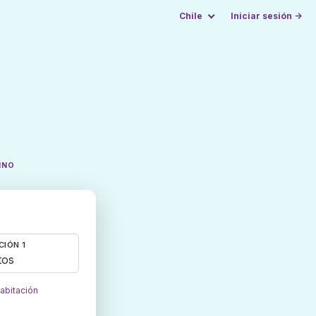
Chile
Iniciar sesión →
INO
CIÓN 1
tos
habitación