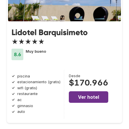
Lidotel Barquisimeto
★★★★★
Muy bueno
8.6
Desde
piscina
$170.966
estacionamiento (gratis)
wifi (gratis)
restaurante
Ver hotel
ac
gimnasio
auto