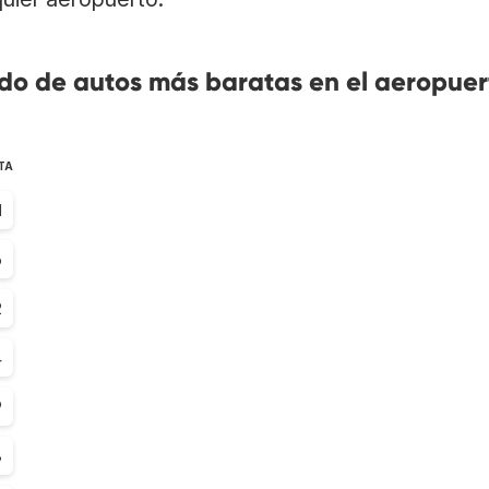
do de autos más baratas en el aeropuer
TA
1
6
2
4
9
8