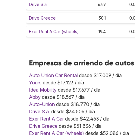
Drive S.a.
63.9
0.
Drive Greece
30.1
0.
Exer Rent A Car (wheels)
19.4
0.
Empresas de arriendo de autos 
Auto Union Car Rental
desde $17.009 / día
Yours
desde $17.123 / día
Idea Mobility
desde $17.677 / día
Abby
desde $18.567 / día
Auto-Union
desde $18.770 / día
Drive S.a.
desde $34.506 / día
Exer Rent A Car
desde $42.463 / día
Drive Greece
desde $51.836 / día
Exer Rent A Car (wheels)
desde $52.086 / día