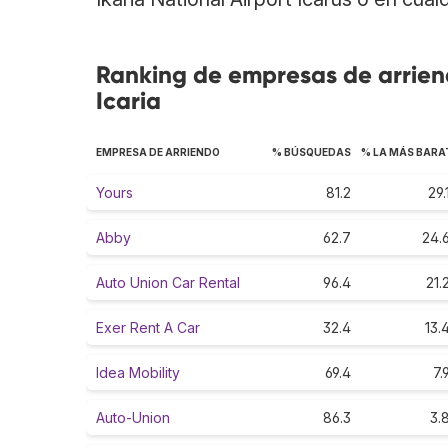
Ranking de empresas de arrien
Icaria
EMPRESA DE ARRIENDO
% BÚSQUEDAS
% LA MÁS BARA
Yours
81.2
29.
Abby
62.7
24.
Auto Union Car Rental
96.4
21.
Exer Rent A Car
32.4
13.
Idea Mobility
69.4
7.
Auto-Union
86.3
3.