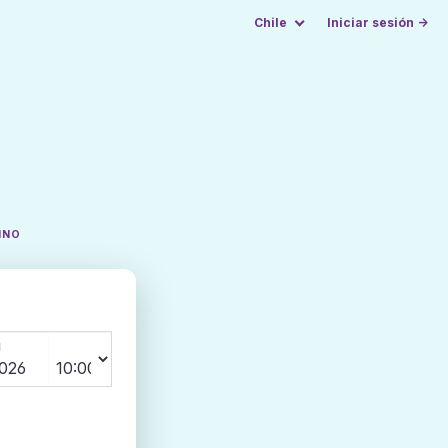
Chile
Iniciar sesión →
INO
N