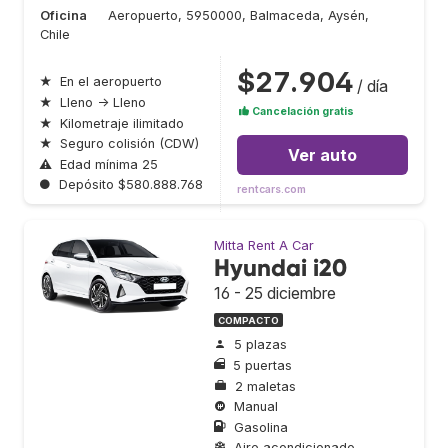
Oficina
Aeropuerto, 5950000, Balmaceda, Aysén,
Chile
$27.904
★
En el aeropuerto
/ día
★
Lleno → Lleno
Cancelación gratis
★
Kilometraje ilimitado
★
Seguro colisión (CDW)
Ver auto
⚠
Edad mínima 25
●
Depósito $580.888.768
rentcars.com
Mitta Rent A Car
Hyundai i20
16 - 25 diciembre
COMPACTO
5 plazas
5 puertas
2 maletas
Manual
Gasolina
Aire acondicionado