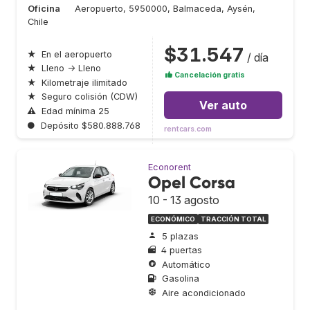
Oficina
Aeropuerto, 5950000, Balmaceda, Aysén,
Chile
$31.547
★
En el aeropuerto
/ día
★
Lleno → Lleno
Cancelación gratis
★
Kilometraje ilimitado
★
Seguro colisión (CDW)
Ver auto
⚠
Edad mínima 25
●
Depósito $580.888.768
rentcars.com
Econorent
Opel Corsa
10 - 13 agosto
ECONÓMICO
TRACCIÓN TOTAL
5 plazas
4 puertas
Automático
Gasolina
Aire acondicionado