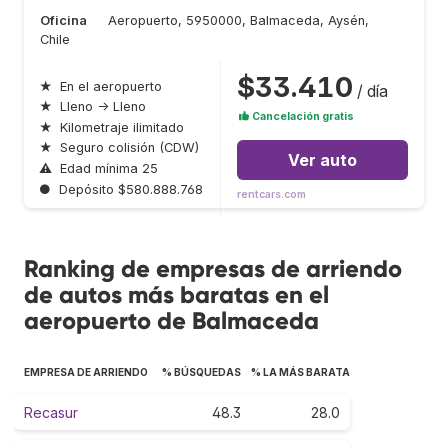
Oficina
Aeropuerto, 5950000, Balmaceda, Aysén,
Chile
$33.410
★
En el aeropuerto
/ día
★
Lleno → Lleno
Cancelación gratis
★
Kilometraje ilimitado
★
Seguro colisión (CDW)
Ver auto
⚠
Edad mínima 25
●
Depósito $580.888.768
rentcars.com
Ranking de empresas de arriendo
de autos más baratas en el
aeropuerto de Balmaceda
EMPRESA DE ARRIENDO
% BÚSQUEDAS
% LA MÁS BARATA
Recasur
48.3
28.0