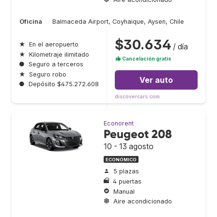
Oficina
Balmaceda Airport, Coyhaique, Aysen, Chile
$30.634
★
En el aeropuerto
/ día
★
Kilometraje ilimitado
Cancelación gratis
●
Seguro a terceros
★
Seguro robo
Ver auto
●
Depósito $475.272.608
discovercars.com
Econorent
Peugeot 208
10 - 13 agosto
ECONÓMICO
5 plazas
4 puertas
Manual
Aire acondicionado