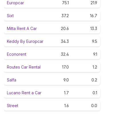
Europcar
75.1
21.9
Sixt
37.2
16.7
Mitta Rent A Car
20.6
13.3
Keddy By Europcar
34.3
9.5
Econorent
32.4
9.1
Routes Car Rental
17.0
1.2
Salfa
9.0
0.2
Lucano Rent a Car
1.7
0.1
Street
1.6
0.0