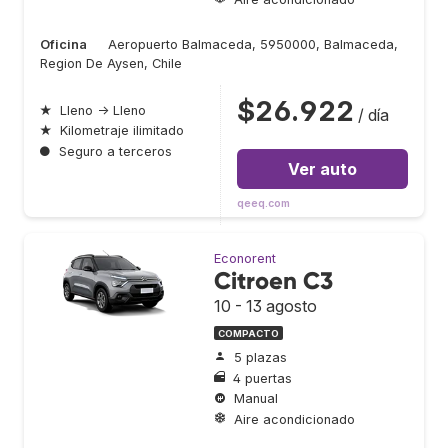
Oficina
Aeropuerto Balmaceda, 5950000, Balmaceda,
Region De Aysen, Chile
$26.922
★
Lleno → Lleno
/ día
★
Kilometraje ilimitado
●
Seguro a terceros
Ver auto
qeeq.com
Econorent
Citroen C3
10 - 13 agosto
COMPACTO
5 plazas
4 puertas
Manual
Aire acondicionado