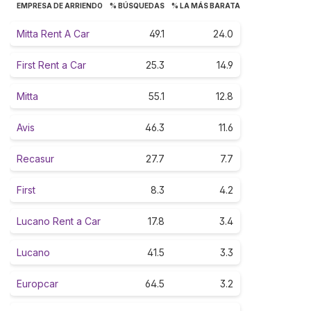
EMPRESA DE ARRIENDO
% BÚSQUEDAS
% LA MÁS BARATA
Mitta Rent A Car
49.1
24.0
First Rent a Car
25.3
14.9
Mitta
55.1
12.8
Avis
46.3
11.6
Recasur
27.7
7.7
First
8.3
4.2
Lucano Rent a Car
17.8
3.4
Lucano
41.5
3.3
Europcar
64.5
3.2