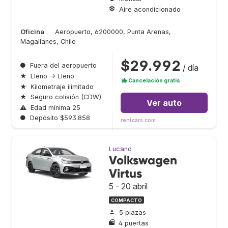
Aire acondicionado
Oficina
Aeropuerto, 6200000, Punta Arenas,
Magallanes, Chile
$29.992
●
Fuera del aeropuerto
/ día
★
Lleno → Lleno
Cancelación gratis
★
Kilometraje ilimitado
★
Seguro colisión (CDW)
Ver auto
⚠
Edad mínima 25
●
Depósito $593.858
rentcars.com
Lucano
Volkswagen
Virtus
5 - 20 abril
COMPACTO
5 plazas
4 puertas