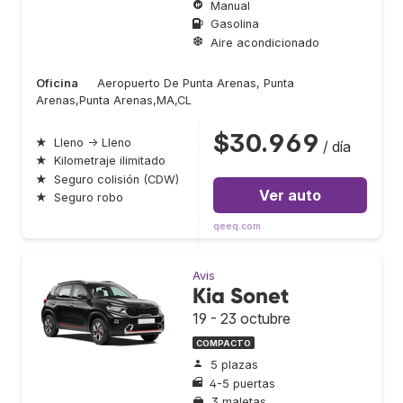
Manual
Gasolina
Aire acondicionado
Oficina
Aeropuerto De Punta Arenas, Punta
Arenas,Punta Arenas,MA,CL
$30.969
★
Lleno → Lleno
/ día
★
Kilometraje ilimitado
★
Seguro colisión (CDW)
Ver auto
★
Seguro robo
qeeq.com
Avis
Kia Sonet
19 - 23 octubre
COMPACTO
5 plazas
4-5 puertas
3 maletas