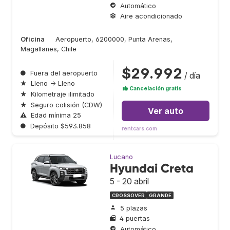
Automático
Aire acondicionado
Oficina
Aeropuerto, 6200000, Punta Arenas,
Magallanes, Chile
$29.992
●
Fuera del aeropuerto
/ día
★
Lleno → Lleno
Cancelación gratis
★
Kilometraje ilimitado
★
Seguro colisión (CDW)
Ver auto
⚠
Edad mínima 25
●
Depósito $593.858
rentcars.com
Lucano
Hyundai Creta
5 - 20 abril
CROSSOVER
GRANDE
5 plazas
4 puertas
Automático