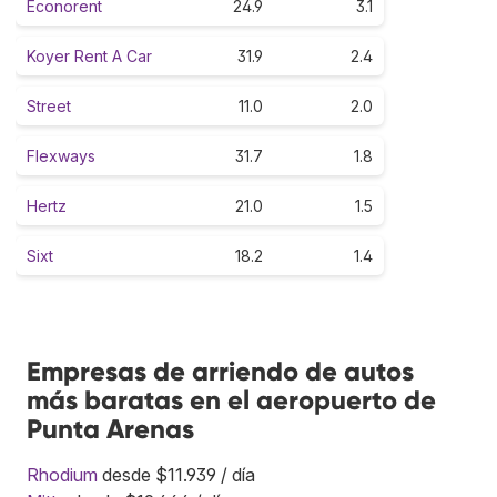
Econorent
24.9
3.1
Koyer Rent A Car
31.9
2.4
Street
11.0
2.0
Flexways
31.7
1.8
Hertz
21.0
1.5
Sixt
18.2
1.4
Empresas de arriendo de autos
más baratas en el aeropuerto de
Punta Arenas
Rhodium
desde $11.939 / día