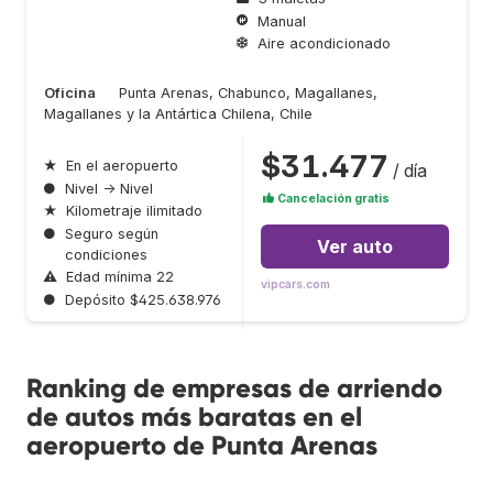
Manual
Aire acondicionado
Oficina
Punta Arenas, Chabunco, Magallanes,
Magallanes y la Antártica Chilena, Chile
$31.477
★
En el aeropuerto
/ día
●
Nivel → Nivel
Cancelación gratis
★
Kilometraje ilimitado
●
Seguro según
Ver auto
condiciones
⚠
Edad mínima 22
vipcars.com
●
Depósito $425.638.976
Ranking de empresas de arriendo
de autos más baratas en el
aeropuerto de Punta Arenas