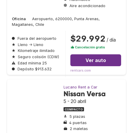
Aire acondicionado
Oficina
Aeropuerto, 6200000, Punta Arenas,
Magallanes, Chile
$29.992
●
Fuera del aeropuerto
/ día
★
Lleno → Lleno
Cancelación gratis
★
Kilometraje ilimitado
★
Seguro colisión (CDW)
Ver auto
⚠
Edad mínima 25
●
Depósito $913.632
rentcars.com
Lucano Rent a Car
Nissan Versa
5 - 20 abril
COMPACTO
5 plazas
4 puertas
2 maletas