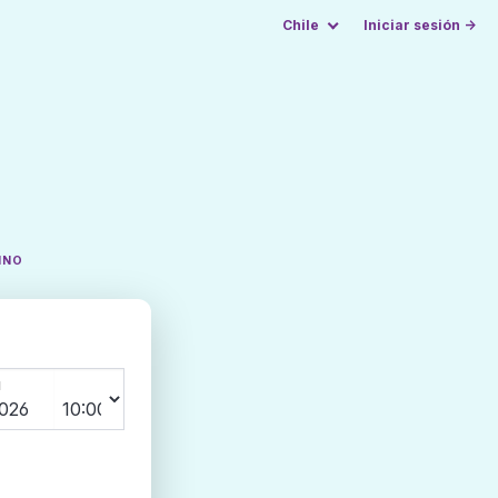
Chile
Iniciar sesión →
INO
N