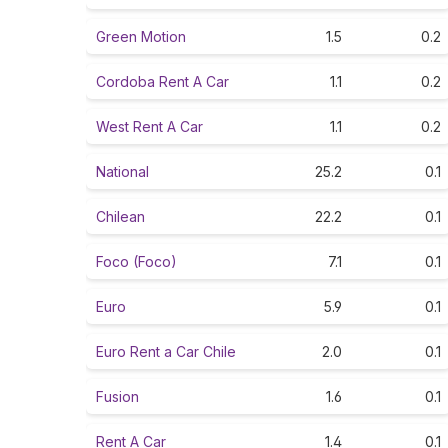
Green Motion
1.5
0.2
Cordoba Rent A Car
1.1
0.2
West Rent A Car
1.1
0.2
National
25.2
0.1
Chilean
22.2
0.1
Foco (Foco)
7.1
0.1
Euro
5.9
0.1
Euro Rent a Car Chile
2.0
0.1
Fusion
1.6
0.1
Rent A Car
1.4
0.1