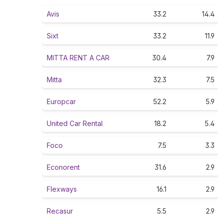
Avis
33.2
14.4
Sixt
33.2
11.9
MITTA RENT A CAR
30.4
7.9
Mitta
32.3
7.5
Europcar
52.2
5.9
United Car Rental
18.2
5.4
Foco
7.5
3.3
Econorent
31.6
2.9
Flexways
16.1
2.9
Recasur
5.5
2.9