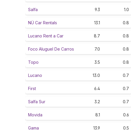
Salfa
9.3
1.0
NÜ Car Rentals
13.1
0.8
Lucano Rent a Car
8.7
0.8
Foco Aluguel De Carros
7.0
0.8
Topo
3.5
0.8
Lucano
13.0
0.7
First
6.4
0.7
Salfa Sur
3.2
0.7
Movida
8.1
0.6
Gama
13.9
0.5