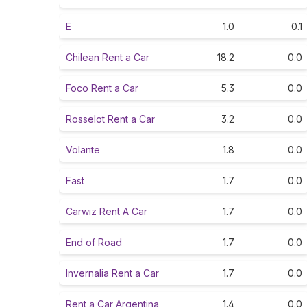
E
1.0
0.1
Chilean Rent a Car
18.2
0.0
Foco Rent a Car
5.3
0.0
Rosselot Rent a Car
3.2
0.0
Volante
1.8
0.0
Fast
1.7
0.0
Carwiz Rent A Car
1.7
0.0
End of Road
1.7
0.0
Invernalia Rent a Car
1.7
0.0
Rent a Car Argentina
1.4
0.0