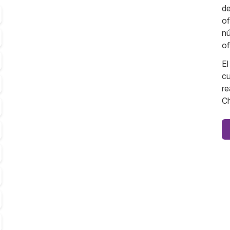
de
of
nú
of
El
cu
re
Ch