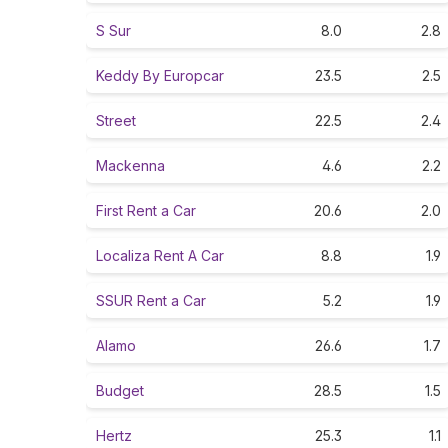
S Sur
8.0
2.8
Keddy By Europcar
23.5
2.5
Street
22.5
2.4
Mackenna
4.6
2.2
First Rent a Car
20.6
2.0
Localiza Rent A Car
8.8
1.9
SSUR Rent a Car
5.2
1.9
Alamo
26.6
1.7
Budget
28.5
1.5
Hertz
25.3
1.1