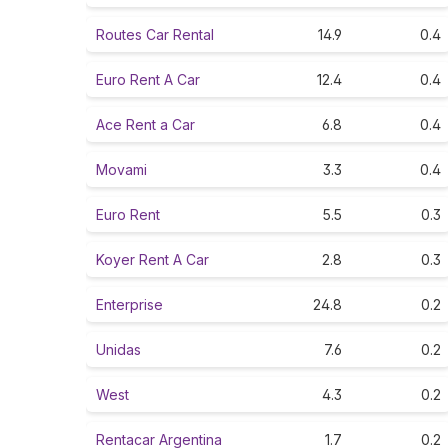
Routes Car Rental
14.9
0.4
Euro Rent A Car
12.4
0.4
Ace Rent a Car
6.8
0.4
Movami
3.3
0.4
Euro Rent
5.5
0.3
Koyer Rent A Car
2.8
0.3
Enterprise
24.8
0.2
Unidas
7.6
0.2
West
4.3
0.2
Rentacar Argentina
1.7
0.2