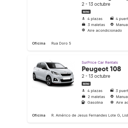
2 - 13 octubre
MINI
4 plazas
4 puer
3 maletas
Manua
Aire acondicionado
Oficina
Rua Doro 5
SurPrice Car Rentals
Peugeot 108
2 - 13 octubre
MINI
4 plazas
3 puer
2 maletas
Manua
Gasolina
Aire a
Oficina
R. Américo de Jesus Fernandes Lote G, Lis