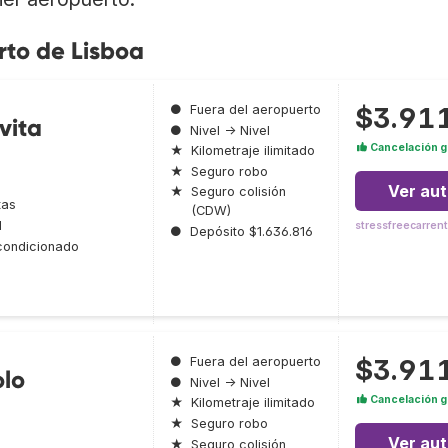
rto de Lisboa
$3.91
●
Fuera del aeropuerto
vita
●
Nivel → Nivel
Cancelación g
★
Kilometraje ilimitado
★
Seguro robo
Ver au
★
Seguro colisión
tas
(CDW)
l
stressfreecarren
●
Depósito $1.636.816
condicionado
$3.91
●
Fuera del aeropuerto
olo
●
Nivel → Nivel
Cancelación g
★
Kilometraje ilimitado
★
Seguro robo
Ver au
★
Seguro colisión