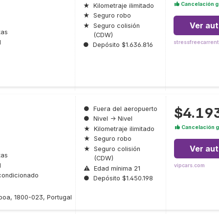
Cancelación g
★
Kilometraje ilimitado
★
Seguro robo
Ver au
★
Seguro colisión
tas
(CDW)
l
stressfreecarren
●
Depósito $1.636.816
$4.19
●
Fuera del aeropuerto
●
Nivel → Nivel
Cancelación g
★
Kilometraje ilimitado
★
Seguro robo
Ver au
★
Seguro colisión
tas
(CDW)
l
vipcars.com
⚠
Edad mínima 21
condicionado
●
Depósito $1.450.198
boa, 1800-023, Portugal