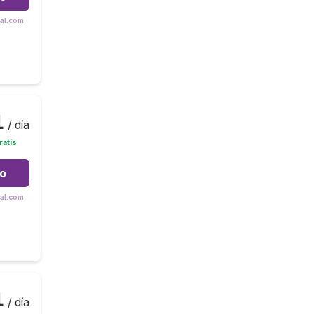
tal.com
1
/ día
ratis
to
tal.com
1
/ día