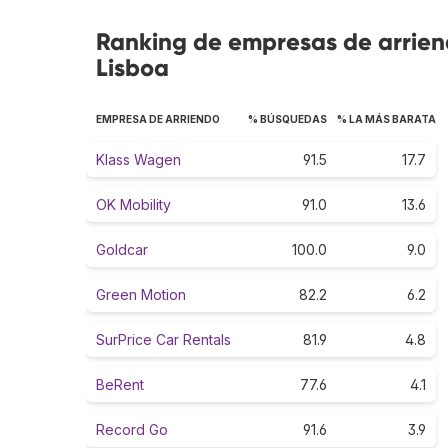
Ranking de empresas de arrien
Lisboa
EMPRESA DE ARRIENDO
% BÚSQUEDAS
% LA MÁS BARATA
Klass Wagen
91.5
17.7
OK Mobility
91.0
13.6
Goldcar
100.0
9.0
Green Motion
82.2
6.2
SurPrice Car Rentals
81.9
4.8
BeRent
77.6
4.1
Record Go
91.6
3.9