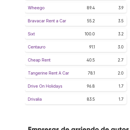
Wheego
89.4
3.9
Bravacar Rent a Car
55.2
3.5
Sixt
100.0
3.2
Centauro
91.1
3.0
Cheap Rent
40.5
2.7
Tangerine Rent A Car
78.1
2.0
Drive On Holidays
96.8
1.7
Drivalia
83.5
1.7
Empresas de arriendo de autos