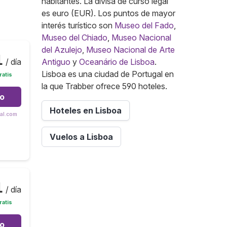
habitantes. La divisa de curso legal
es euro (EUR). Los puntos de mayor
interés turístico son
Museo del Fado
,
Museo del Chiado
,
Museo Nacional
del Azulejo
,
Museo Nacional de Arte
1
/ día
Antiguo
y
Oceanário de Lisboa
.
Lisboa es una ciudad de Portugal en
ratis
la que Trabber ofrece 590 hoteles.
to
Hoteles en Lisboa
tal.com
Vuelos a Lisboa
1
/ día
ratis
to