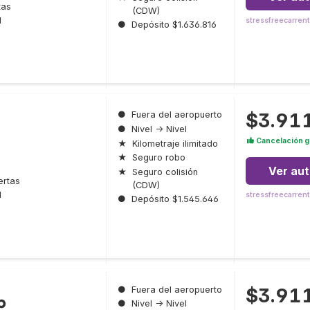
tas
(CDW)
l
stressfreecarren
●
Depósito $1.636.816
$3.91
●
Fuera del aeropuerto
●
Nivel → Nivel
Cancelación g
★
Kilometraje ilimitado
★
Seguro robo
Ver au
★
Seguro colisión
ertas
(CDW)
l
stressfreecarren
●
Depósito $1.545.646
$3.91
●
Fuera del aeropuerto
p
●
Nivel → Nivel