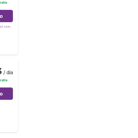
ratis
to
tal.com
3
/ día
ratis
to