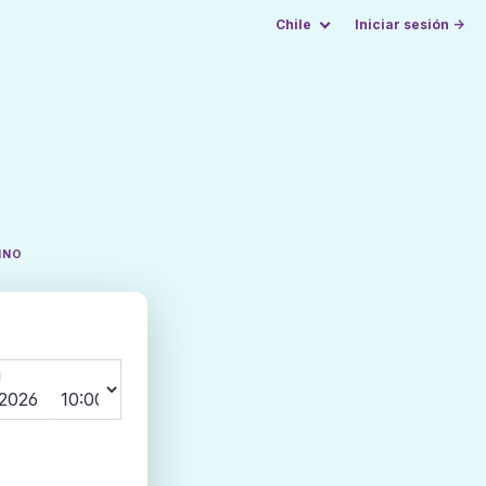
Chile
Iniciar sesión →
INO
N