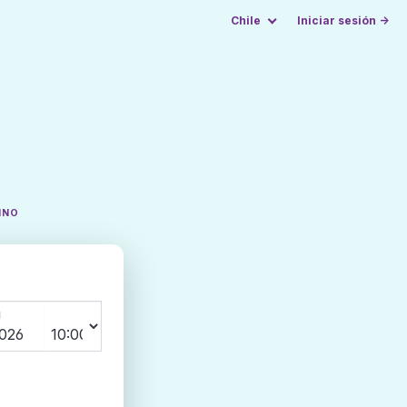
Chile
Iniciar sesión →
INO
N