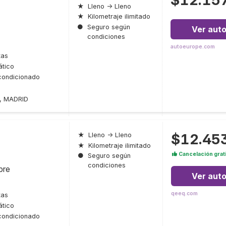
★
Lleno → Lleno
★
Kilometraje ilimitado
●
Seguro según
Ver aut
condiciones
autoeurope.com
tas
tico
condicionado
2, MADRID
$12.45
★
Lleno → Lleno
★
Kilometraje ilimitado
Cancelación grat
●
Seguro según
condiciones
bre
Ver aut
qeeq.com
tas
tico
condicionado