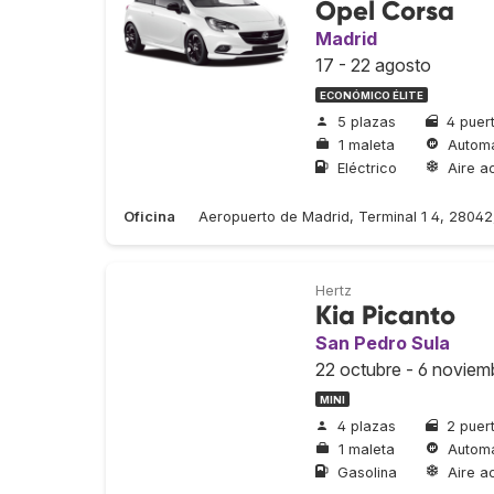
Opel Corsa
Madrid
17 - 22 agosto
ECONÓMICO ÉLITE
5 plazas
4 puer
1 maleta
Automá
Eléctrico
Aire a
Oficina
Aeropuerto de Madrid, Terminal 1 4, 2804
Hertz
Kia Picanto
San Pedro Sula
22 octubre - 6 noviem
MINI
4 plazas
2 puer
1 maleta
Automá
Gasolina
Aire a