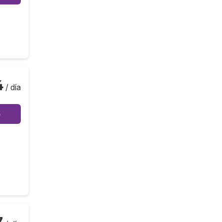
4
/ día
o
7