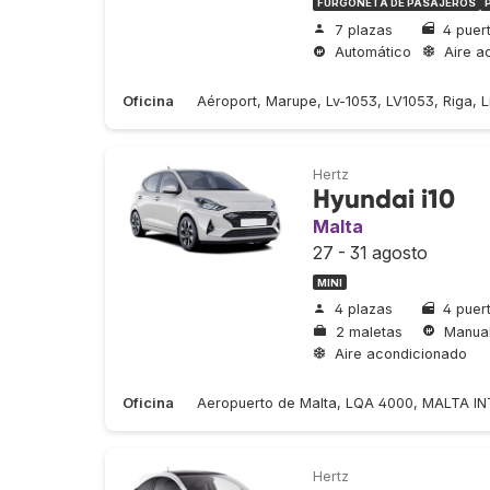
FURGONETA DE PASAJEROS
7 plazas
4 puer
Automático
Aire a
Oficina
Aéroport, Marupe, Lv-1053, LV1053, Riga, Li
Hertz
Hyundai i10
Malta
27 - 31 agosto
MINI
4 plazas
4 puer
2 maletas
Manua
Aire acondicionado
Oficina
Aeropuerto de Malta, LQA 4000, MALTA IN
Hertz