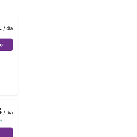
1
/ día
to
3
/ día
is
o