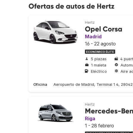
Ofertas de autos de Hertz
Hertz
Opel Corsa
Madrid
16 - 22 agosto
ECONÓMICO ÉLITE
5 plazas
4 puer
1 maleta
Automá
Eléctrico
Aire a
Oficina
Aeropuerto de Madrid, Terminal 1 4, 2804
Hertz
Mercedes-Ben
Riga
1 - 28 febrero