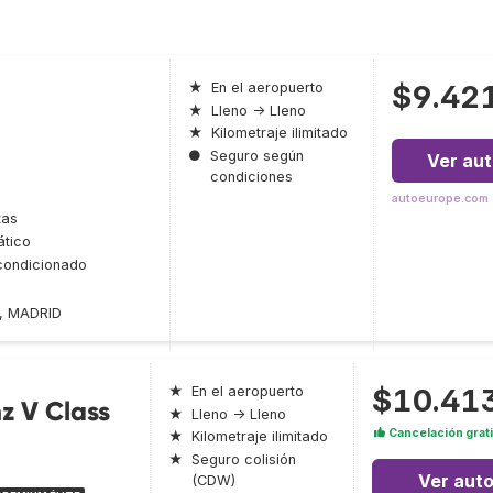
$9.42
★
En el aeropuerto
★
Lleno → Lleno
★
Kilometraje ilimitado
●
Seguro según
Ver au
condiciones
autoeurope.com
tas
tico
condicionado
2, MADRID
$10.41
★
En el aeropuerto
z V Class
★
Lleno → Lleno
Cancelación grat
★
Kilometraje ilimitado
★
Seguro colisión
Ver aut
(CDW)