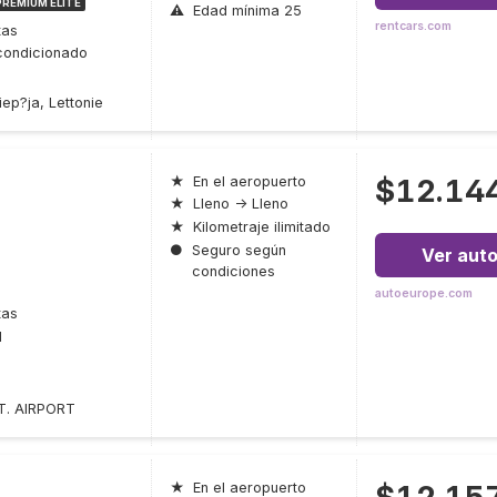
PREMIUM ÉLITE
⚠
Edad mínima 25
rentcars.com
tas
condicionado
ep?ja, Lettonie
$12.14
★
En el aeropuerto
★
Lleno → Lleno
★
Kilometraje ilimitado
●
Seguro según
Ver aut
condiciones
autoeurope.com
tas
l
T. AIRPORT
$12.15
★
En el aeropuerto