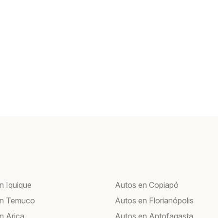
n Iquique
Autos en Copiapó
en Temuco
Autos en Florianópolis
n Arica
Autos en Antofagasta