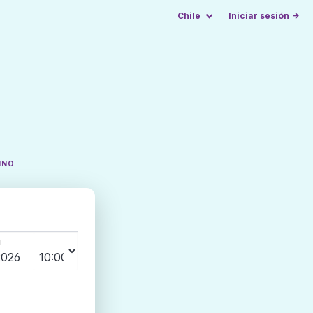
Chile
Iniciar sesión →
INO
N