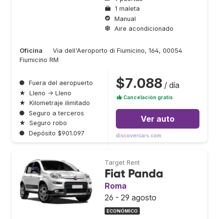
1 maleta
Manual
Aire acondicionado
Oficina
Via dell'Aeroporto di Fiumicino, 164, 00054
Fiumicino RM
$7.088
●
Fuera del aeropuerto
/ día
★
Lleno → Lleno
Cancelación gratis
★
Kilometraje ilimitado
●
Seguro a terceros
Ver auto
★
Seguro robo
●
Depósito $901.097
discovercars.com
Target Rent
Fiat Panda
Roma
26 - 29 agosto
ECONÓMICO