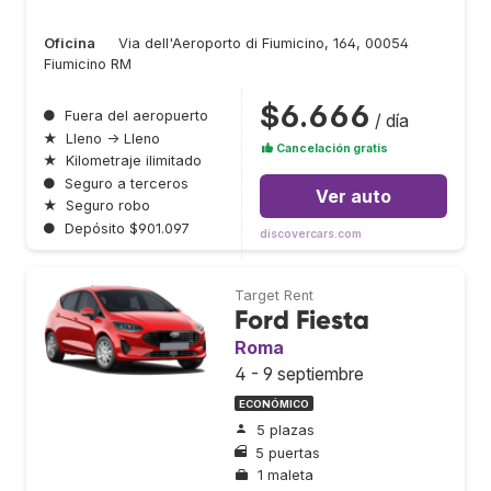
Oficina
Via dell'Aeroporto di Fiumicino, 164, 00054
Fiumicino RM
$6.666
●
Fuera del aeropuerto
/ día
★
Lleno → Lleno
Cancelación gratis
★
Kilometraje ilimitado
●
Seguro a terceros
Ver auto
★
Seguro robo
●
Depósito $901.097
discovercars.com
Target Rent
Ford Fiesta
Roma
4 - 9 septiembre
ECONÓMICO
5 plazas
5 puertas
1 maleta