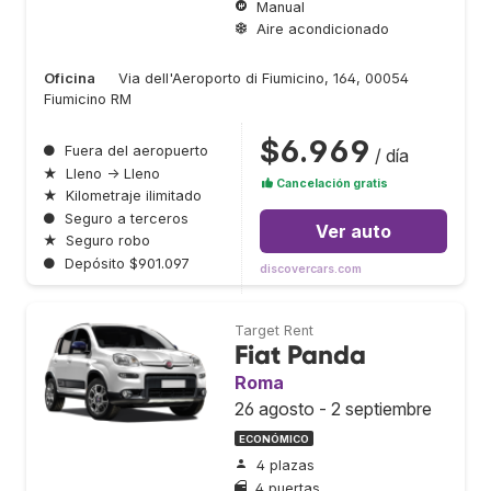
Manual
Aire acondicionado
Oficina
Via dell'Aeroporto di Fiumicino, 164, 00054
Fiumicino RM
$6.969
●
Fuera del aeropuerto
/ día
★
Lleno → Lleno
Cancelación gratis
★
Kilometraje ilimitado
●
Seguro a terceros
Ver auto
★
Seguro robo
●
Depósito $901.097
discovercars.com
Target Rent
Fiat Panda
Roma
26 agosto - 2 septiembre
ECONÓMICO
4 plazas
4 puertas