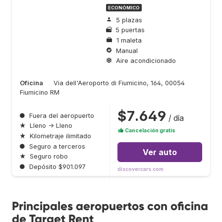
ECONÓMICO
5 plazas
5 puertas
1 maleta
Manual
Aire acondicionado
Oficina
Via dell'Aeroporto di Fiumicino, 164, 00054
Fiumicino RM
$7.649
●
Fuera del aeropuerto
/ día
★
Lleno → Lleno
Cancelación gratis
★
Kilometraje ilimitado
●
Seguro a terceros
Ver auto
★
Seguro robo
●
Depósito $901.097
discovercars.com
Principales aeropuertos con oficina
de Target Rent