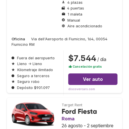
4 plazas
4 puertas
1 maleta
Manual
Aire acondicionado
Oficina
Via dell'Aeroporto di Fiumicino, 164, 00054
Fiumicino RM
$7.544
●
Fuera del aeropuerto
/ día
★
Lleno → Lleno
Cancelación gratis
★
Kilometraje ilimitado
●
Seguro a terceros
Ver auto
★
Seguro robo
●
Depósito $901.097
discovercars.com
Target Rent
Ford Fiesta
Roma
26 agosto - 2 septiembre