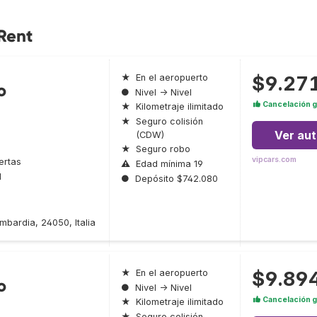
Rent
$9.27
★
En el aeropuerto
o
●
Nivel → Nivel
Cancelación g
★
Kilometraje ilimitado
★
Seguro colisión
Ver au
(CDW)
★
Seguro robo
vipcars.com
ertas
⚠
Edad mínima 19
l
●
Depósito $742.080
mbardia, 24050, Italia
$9.89
★
En el aeropuerto
o
●
Nivel → Nivel
Cancelación g
★
Kilometraje ilimitado
★
Seguro colisión