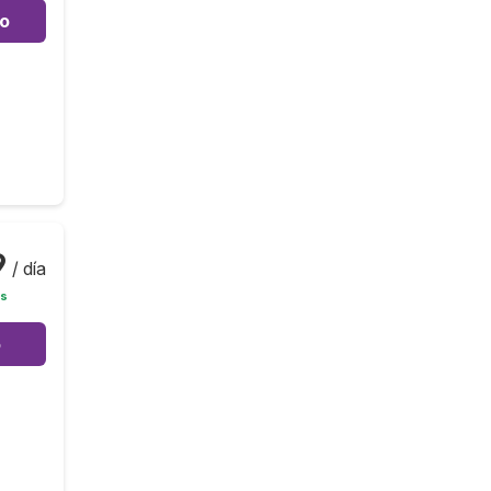
to
9
/ día
is
o