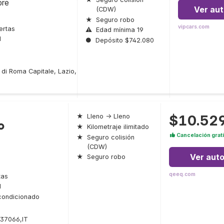
bre
Ver au
(CDW)
★
Seguro robo
vipcars.com
ertas
⚠
Edad mínima 19
l
●
Depósito $742.080
 di Roma Capitale, Lazio,
$10.52
★
Lleno → Lleno
o
★
Kilometraje ilimitado
Cancelación grat
★
Seguro colisión
(CDW)
Ver aut
★
Seguro robo
qeeq.com
tas
l
condicionado
37066,IT