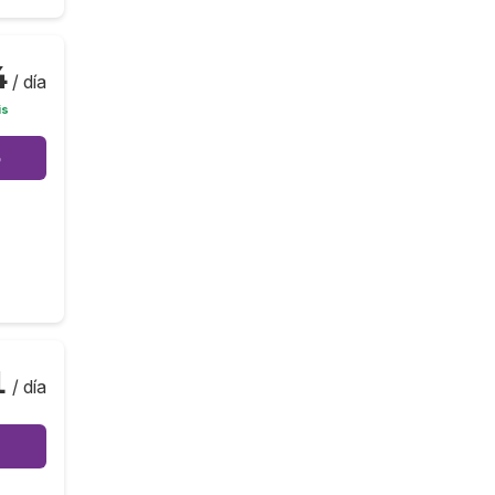
4
/ día
is
o
1
/ día