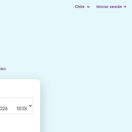
Chile
Iniciar sesión →
INO
N