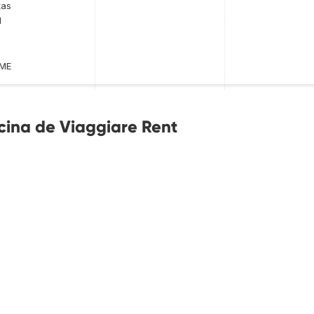
tas
l
OME
icina de Viaggiare Rent