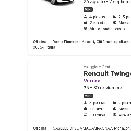
26 agosto - 2 septiem
MINI
4 plazas
2-3 pu
2 maletas
Manua
Aire acondicionado
Oficina
Rome Fiumicino Airport, Città metropolitana
00054, Italia
Viaggiare Rent
Renault Twing
Verona
25 - 30 noviembre
MINI
4 plazas
2 puer
1 maleta
Manua
Gasolina
Aire a
Oficina
CASELLE DI SOMMACAMPAGNA,Verona,34,