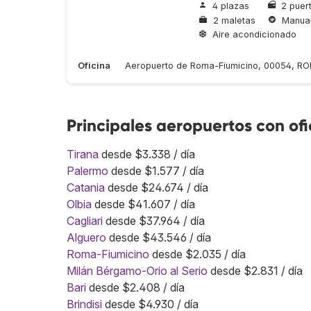
4 plazas
2 puer
2 maletas
Manua
Aire acondicionado
Oficina
Aeropuerto de Roma-Fiumicino, 00054, R
Principales aeropuertos con of
Tirana
desde $3.338 / día
Palermo
desde $1.577 / día
Catania
desde $24.674 / día
Olbia
desde $41.607 / día
Cagliari
desde $37.964 / día
Alguero
desde $43.546 / día
Roma-Fiumicino
desde $2.035 / día
Milán Bérgamo-Orio al Serio
desde $2.831 / día
Bari
desde $2.408 / día
Brindisi
desde $4.930 / día