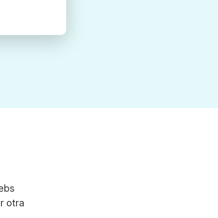
webs
r otra