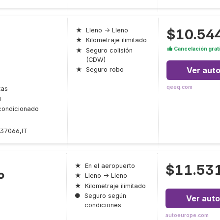
$10.54
★
Lleno → Lleno
★
Kilometraje ilimitado
Cancelación grat
★
Seguro colisión
(CDW)
Ver aut
★
Seguro robo
qeeq.com
tas
l
condicionado
37066,IT
$11.53
★
En el aeropuerto
o
★
Lleno → Lleno
★
Kilometraje ilimitado
●
Seguro según
Ver auto
condiciones
autoeurope.com