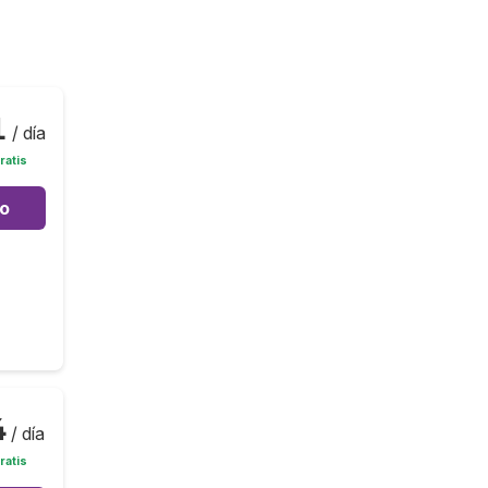
1
/ día
ratis
to
4
/ día
ratis