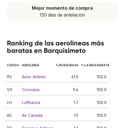
Mejor momento de compra
130 días de antelación
Ranking de las aerolíneas más
baratas en Barquisimeto
CÓDIGO
AEROLÍNEA
% BÚSQUEDAS
% LA MÁS BARATA
9V
Avior Airlines
61.5
100.0
V0
Conviasa
9.4
100.0
LH
Lufthansa
1.7
100.0
AC
Air Canada
1.5
100.0