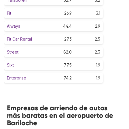
Taraborelli
52.7
3.2
Fit
26.9
3.1
Always
44.4
2.9
Fit Car Rental
27.3
2.5
Street
82.0
2.3
Sixt
77.5
1.9
Enterprise
74.2
1.9
Empresas de arriendo de autos
más baratas en el aeropuerto de
Bariloche