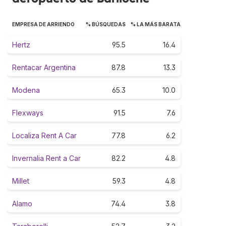
EMPRESA DE ARRIENDO
% BÚSQUEDAS
% LA MÁS BARATA
Hertz
95.5
16.4
Rentacar Argentina
87.8
13.3
Modena
65.3
10.0
Flexways
91.5
7.6
Localiza Rent A Car
77.8
6.2
Invernalia Rent a Car
82.2
4.8
Millet
59.3
4.8
Alamo
74.4
3.8