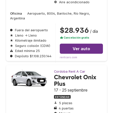
Aire acondicionado
Oficina
Aeropuerto, 8004, Bariloche, Río Negro,
Argentina
$28.936
●
Fuera del aeropuerto
/ día
★
Lleno → Lleno
Cancelación gratis
★
Kilometraje ilimitado
★
Seguro colisión (CDW)
Ver auto
⚠
Edad mínima 25
●
Depósito $1.108.230.144
rentcars.com
Cordoba Rent A Car
Chevrolet Onix
Plus
17 - 25 septiembre
ESTÁNDAR
5 plazas
4 puertas