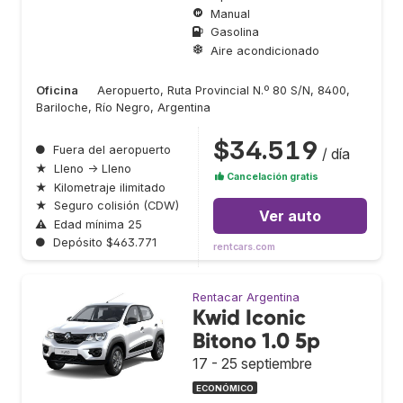
Manual
Gasolina
Aire acondicionado
Oficina
Aeropuerto, Ruta Provincial N.º 80 S/N, 8400,
Bariloche, Río Negro, Argentina
$34.519
●
Fuera del aeropuerto
/ día
★
Lleno → Lleno
Cancelación gratis
★
Kilometraje ilimitado
★
Seguro colisión (CDW)
Ver auto
⚠
Edad mínima 25
●
Depósito $463.771
rentcars.com
Rentacar Argentina
Kwid Iconic
Bitono 1.0 5p
17 - 25 septiembre
ECONÓMICO