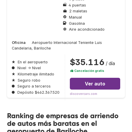
4 puertas
2 maletas
Manual
Gasolina
Aire acondicionado
Oficina
Aeropuerto Internacional Teniente Luis
Candelaria, Bariloche
$35.116
★
En el aeropuerto
/ día
●
Nivel → Nivel
Cancelación gratis
★
Kilometraje ilimitado
★
Seguro robo
Ver auto
●
Seguro a terceros
●
Depósito $462.367.520
discovercars.com
Ranking de empresas de arriendo
de autos más baratas en el
aeropuerto de Bariloche