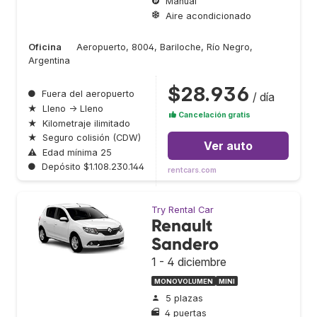
Manual
Aire acondicionado
Oficina
Aeropuerto, 8004, Bariloche, Río Negro,
Argentina
$28.936
●
Fuera del aeropuerto
/ día
★
Lleno → Lleno
Cancelación gratis
★
Kilometraje ilimitado
★
Seguro colisión (CDW)
Ver auto
⚠
Edad mínima 25
●
Depósito $1.108.230.144
rentcars.com
Try Rental Car
Renault
Sandero
1 - 4 diciembre
MONOVOLUMEN
MINI
5 plazas
4 puertas