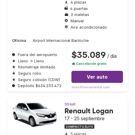
4 plazas
4 puertas
2 maletas
Manual
Aire acondicionado
Oficina
Airport Internacional Bariloche
$35.089
●
Fuera del aeropuerto
/ día
★
Lleno → Lleno
Cancelación gratis
★
Kilometraje ilimitado
★
Seguro robo
Ver auto
★
Seguro colisión (CDW)
●
Depósito $634.233.472
stressfreecarrental.com
Street
Renault Logan
17 - 25 septiembre
COMPACTO ÉLITE
5 plazas