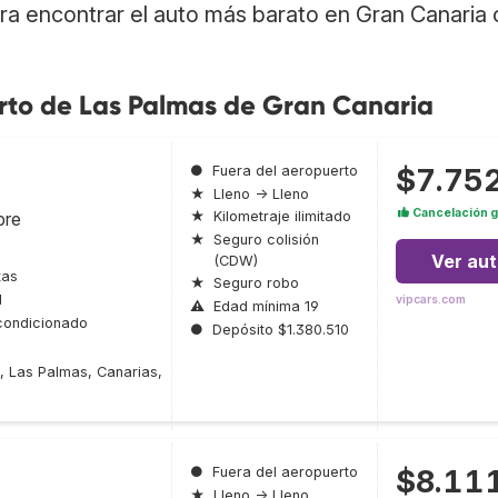
a encontrar el auto más barato en Gran Canaria 
erto de Las Palmas de Gran Canaria
$7.75
●
Fuera del aeropuerto
★
Lleno → Lleno
Cancelación g
bre
★
Kilometraje ilimitado
★
Seguro colisión
Ver au
(CDW)
tas
★
Seguro robo
l
vipcars.com
⚠
Edad mínima 19
condicionado
●
Depósito $1.380.510
, Las Palmas, Canarias,
$8.11
●
Fuera del aeropuerto
★
Lleno → Lleno