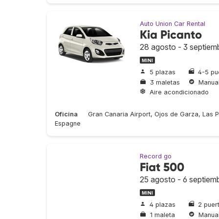
Auto Union Car Rental
Kia Picanto
28 agosto - 3 septiem
MINI
5 plazas
4-5 pu
3 maletas
Manua
Aire acondicionado
Oficina
Gran Canaria Airport, Ojos de Garza, Las 
Espagne
Record go
Fiat 500
25 agosto - 6 septiem
MINI
4 plazas
2 puer
1 maleta
Manua