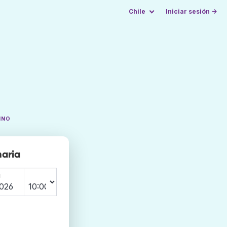
Chile
Iniciar sesión →
INO
naria
N