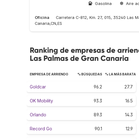
Gasolina
Aire a
Oficina
Carretera C-812, Km. 27, 015, 35240 Las M
Canaria,CN,ES
Ranking de empresas de arrien
Las Palmas de Gran Canaria
EMPRESA DE ARRIENDO
% BÚSQUEDAS
% LA MÁS BARATA
Goldcar
96.2
27.7
OK Mobility
93.3
16.5
Orlando
89.3
14.3
Record Go
90.1
12.9