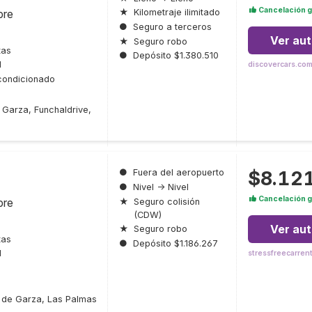
Cancelación g
bre
★
Kilometraje ilimitado
●
Seguro a terceros
Ver au
★
Seguro robo
tas
●
Depósito $1.380.510
l
discovercars.co
condicionado
 Garza, Funchaldrive,
$8.12
●
Fuera del aeropuerto
●
Nivel → Nivel
Cancelación g
bre
★
Seguro colisión
(CDW)
Ver au
★
Seguro robo
tas
●
Depósito $1.186.267
l
stressfreecarren
s de Garza, Las Palmas