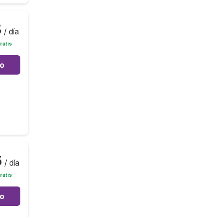
3
/ día
ratis
to
5
/ día
ratis
to