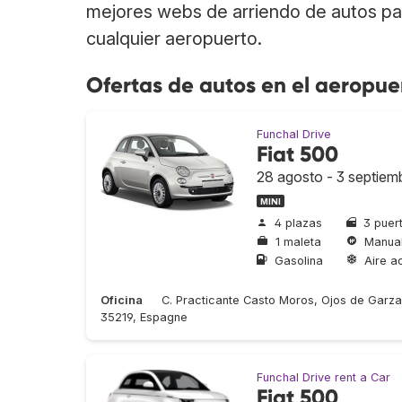
mejores webs de arriendo de autos par
cualquier aeropuerto.
Ofertas de autos en el aeropu
Funchal Drive
Fiat 500
28 agosto - 3 septiem
MINI
4 plazas
3 puer
1 maleta
Manua
Gasolina
Aire a
Oficina
C. Practicante Casto Moros, Ojos de Garza
35219, Espagne
Funchal Drive rent a Car
Fiat 500