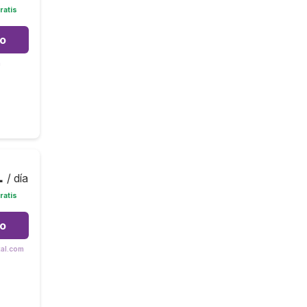
ratis
to
m
1
/ día
ratis
to
tal.com