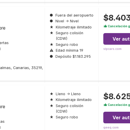
$8.40
●
Fuera del aeropuerto
●
Nivel → Nivel
Cancelación g
bre
★
Kilometraje ilimitado
★
Seguro colisión
Ver au
(CDW)
ertas
★
Seguro robo
l
vipcars.com
⚠
Edad mínima 19
●
Depósito $1.183.295
Palmas, Canarias, 35219,
$8.62
★
Lleno → Lleno
★
Kilometraje ilimitado
Cancelación g
bre
★
Seguro colisión
(CDW)
Ver au
★
Seguro robo
tas
l
qeeq.com