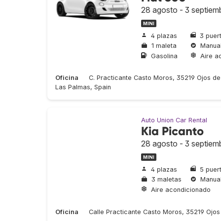
28 agosto - 3 septiem
MINI
4 plazas
3 puer
1 maleta
Manua
Gasolina
Aire a
Oficina
C. Practicante Casto Moros, 35219 Ojos de
Las Palmas, Spain
Auto Union Car Rental
Kia Picanto
28 agosto - 3 septiem
MINI
4 plazas
5 puer
3 maletas
Manua
Aire acondicionado
Oficina
Calle Practicante Casto Moros, 35219 Ojo