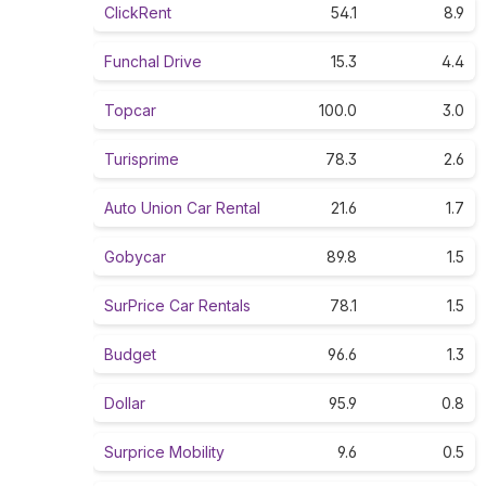
ClickRent
54.1
8.9
Funchal Drive
15.3
4.4
Topcar
100.0
3.0
Turisprime
78.3
2.6
Auto Union Car Rental
21.6
1.7
Gobycar
89.8
1.5
SurPrice Car Rentals
78.1
1.5
Budget
96.6
1.3
Dollar
95.9
0.8
Surprice Mobility
9.6
0.5