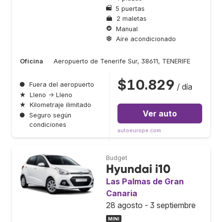
5 puertas
2 maletas
Manual
Aire acondicionado
Oficina
Aeropuerto de Tenerife Sur, 38611, TENERIFE
$10.829
●
Fuera del aeropuerto
/ día
★
Lleno → Lleno
★
Kilometraje ilimitado
Ver auto
●
Seguro según
condiciones
autoeurope.com
Budget
Hyundai i10
Las Palmas de Gran
Canaria
28 agosto - 3 septiembre
MINI