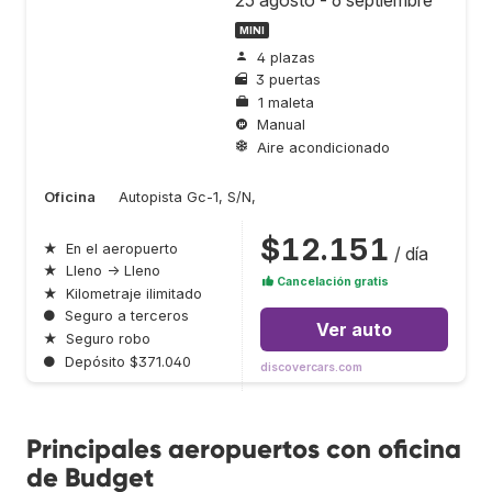
25 agosto - 6 septiembre
MINI
4 plazas
3 puertas
1 maleta
Manual
Aire acondicionado
Oficina
Autopista Gc-1, S/N,
$12.151
★
En el aeropuerto
/ día
★
Lleno → Lleno
Cancelación gratis
★
Kilometraje ilimitado
●
Seguro a terceros
Ver auto
★
Seguro robo
●
Depósito $371.040
discovercars.com
Principales aeropuertos con oficina
de Budget