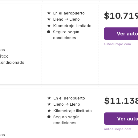
$10.71
★
En el aeropuerto
★
Lleno → Lleno
★
Kilometraje ilimitado
●
Seguro según
Ver auto
condiciones
autoeurope.com
tas
tico
condicionado
$11.13
★
En el aeropuerto
★
Lleno → Lleno
★
Kilometraje ilimitado
●
Seguro según
Ver aut
condiciones
autoeurope.com
tas