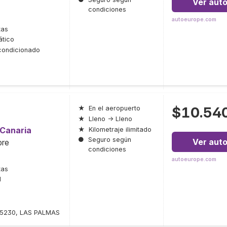
Ver aut
condiciones
autoeurope.com
tas
tico
condicionado
$10.54
★
En el aeropuerto
★
Lleno → Lleno
 Canaria
★
Kilometraje ilimitado
●
Seguro según
Ver aut
bre
condiciones
autoeurope.com
tas
l
 35230, LAS PALMAS