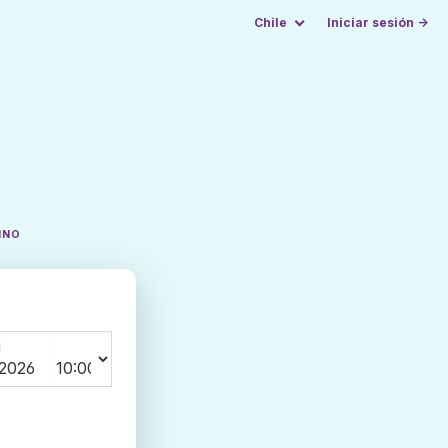
Chile
Iniciar sesión →
INO
N