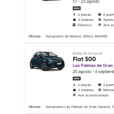
17 - 22 agosto
MINI
4 plazas
3 puer
2 maletas
Automá
Eléctrico
Aire a
Oficina
Aeropuerto de Madrid, 28042, MADRID
Keddy By Europcar
Fiat 500
Las Palmas de Gran
25 agosto - 6 septiem
MINI
4 plazas
3 puer
2 maletas
Manua
Aire acondicionado
Oficina
Aeropuerto Las Palmas de Gran Canaria,