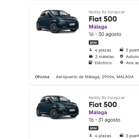
Keddy By Europcar
Fiat 500
Málaga
16 - 30 agosto
MINI
4 plazas
3 puer
2 maletas
Automá
Eléctrico
Aire a
Oficina
Aeropuerto de Málaga, 29004, MALAGA
Keddy By Europcar
Fiat 500
Málaga
16 - 31 agosto
MINI
4 plazas
3 puer