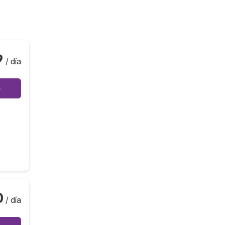
9
/ día
o
0
/ día