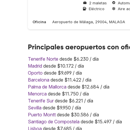
2 maletas
Automá
Eléctrico
Aire a
Oficina
Aeropuerto de Málaga, 29004, MALAGA
Principales aeropuertos con of
Tenerife Norte
desde $6.230 / día
Madrid
desde $10.172 / día
Oporto
desde $9.699 / día
Barcelona
desde $11.422 / día
Palma de Mallorca
desde $12.684 / día
Menorca
desde $11.750 / día
Tenerife Sur
desde $6.221 / día
Sevilla
desde $9.950 / día
Puerto Montt
desde $30.586 / día
Santiago de Compostela
desde $15.497 / día
Lisboa
desde $7.685 / día