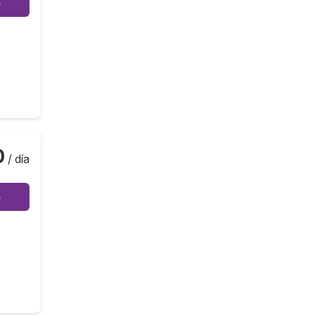
o
0
/ día
o