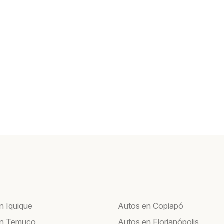
n Iquique
Autos en Copiapó
en Temuco
Autos en Florianópolis