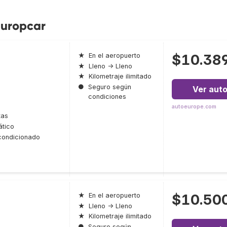
Europcar
$10.38
★
En el aeropuerto
★
Lleno → Lleno
★
Kilometraje ilimitado
●
Seguro según
Ver aut
condiciones
autoeurope.com
tas
tico
condicionado
$10.50
★
En el aeropuerto
★
Lleno → Lleno
★
Kilometraje ilimitado
●
Seguro según