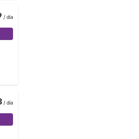
9
/ día
8
/ día
o