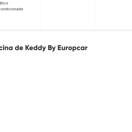
tico
condicionado
icina de Keddy By Europcar