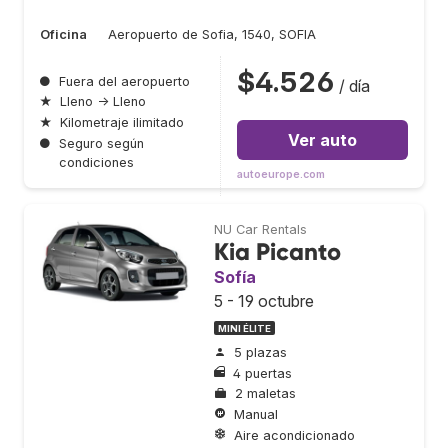
Oficina
Aeropuerto de Sofia, 1540, SOFIA
$4.526
●
Fuera del aeropuerto
/ día
★
Lleno → Lleno
★
Kilometraje ilimitado
Ver auto
●
Seguro según
condiciones
autoeurope.com
NU Car Rentals
Kia Picanto
Sofía
5 - 19 octubre
MINI ÉLITE
5 plazas
4 puertas
2 maletas
Manual
Aire acondicionado