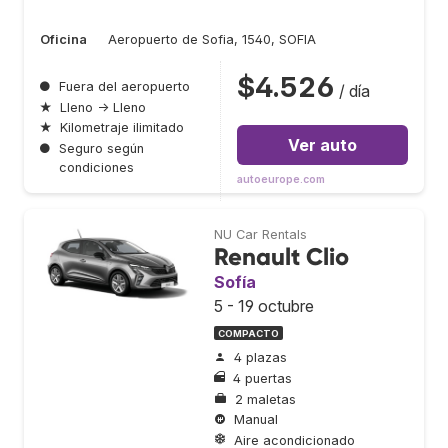
Oficina
Aeropuerto de Sofia, 1540, SOFIA
$4.526
●
Fuera del aeropuerto
/ día
★
Lleno → Lleno
★
Kilometraje ilimitado
Ver auto
●
Seguro según
condiciones
autoeurope.com
NU Car Rentals
Renault Clio
Sofía
5 - 19 octubre
COMPACTO
4 plazas
4 puertas
2 maletas
Manual
Aire acondicionado