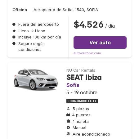
Oficina
Aeropuerto de Sofia, 1540, SOFIA
$4.526
●
Fuera del aeropuerto
/ día
★
Lleno → Lleno
●
Incluye 100 km por día
Ver auto
●
Seguro según
condiciones
autoeurope.com
NU Car Rentals
SEAT Ibiza
Sofía
5 - 19 octubre
ECONÓMICO ÉLITE
5 plazas
4 puertas
1 maleta
Manual
Aire acondicionado