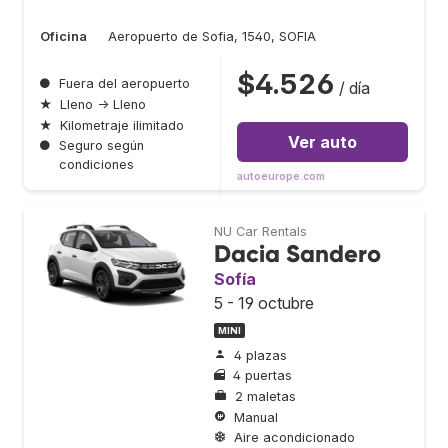
Oficina
Aeropuerto de Sofia, 1540, SOFIA
$4.526
●
Fuera del aeropuerto
/ día
★
Lleno → Lleno
★
Kilometraje ilimitado
Ver auto
●
Seguro según
condiciones
autoeurope.com
NU Car Rentals
Dacia Sandero
Sofía
5 - 19 octubre
MINI
4 plazas
4 puertas
2 maletas
Manual
Aire acondicionado