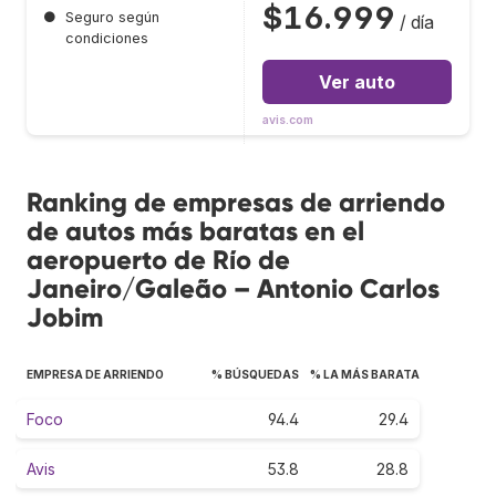
$16.999
●
Seguro según
/ día
condiciones
Ver auto
avis.com
Ranking de empresas de arriendo
de autos más baratas en el
aeropuerto de Río de
Janeiro/Galeão – Antonio Carlos
Jobim
EMPRESA DE ARRIENDO
% BÚSQUEDAS
% LA MÁS BARATA
Foco
94.4
29.4
Avis
53.8
28.8