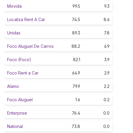
Movida
99.5
9.3
Localiza Rent A Car
74.5
8.6
Unidas
89.3
7.8
Foco Aluguel De Carros
88.2
6.9
Foco (Foco)
82.1
3.9
Foco Rent a Car
64.9
2.9
Alamo
79.9
2.2
Foco Aluguel
1.6
0.2
Enterprise
76.4
0.0
National
73.8
0.0