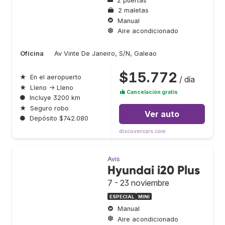
2 puertas
2 maletas
Manual
Aire acondicionado
Oficina
Av Vinte De Janeiro, S/N, Galeao
$15.772
★
En el aeropuerto
/ día
★
Lleno → Lleno
Cancelación gratis
●
Incluye 3200 km
★
Seguro robo
Ver auto
●
Depósito $742.080
discovercars.com
Avis
Hyundai i20 Plus
7 - 23 noviembre
ESPECIAL
MINI
Manual
Aire acondicionado