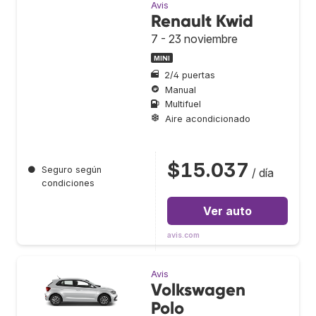
Avis
Renault Kwid
7 - 23 noviembre
MINI
2/4 puertas
Manual
Multifuel
Aire acondicionado
$15.037
●
Seguro según
/ día
condiciones
Ver auto
avis.com
Avis
Volkswagen
Polo