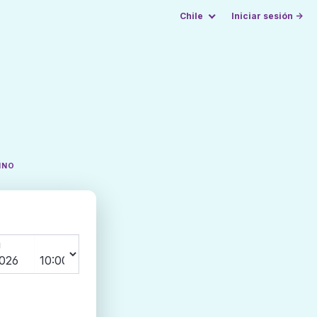
Chile
Iniciar sesión →
INO
N