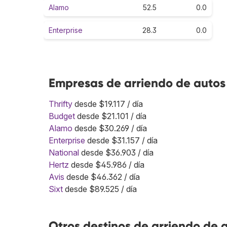
Alamo
52.5
0.0
Enterprise
28.3
0.0
Empresas de arriendo de autos 
Thrifty
desde $19.117 / día
Budget
desde $21.101 / día
Alamo
desde $30.269 / día
Enterprise
desde $31.157 / día
National
desde $36.903 / día
Hertz
desde $45.986 / día
Avis
desde $46.362 / día
Sixt
desde $89.525 / día
Otros destinos de arriendo de 