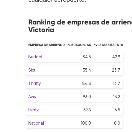
Ranking de empresas de arrien
Victoria
EMPRESA DE ARRIENDO
% BÚSQUEDAS
% LA MÁS BARATA
Budget
94.5
42.9
Sixt
35.4
23.7
Thrifty
84.8
13.7
Avis
93.0
13.2
Hertz
69.8
6.5
National
100.0
0.0