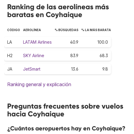
Ranking de las aerolíneas más
baratas en Coyhaique
CÓDIGO
AEROLÍNEA
% BÚSQUEDAS
% LA MÁS BARATA
LA
LATAM Airlines
40.9
100.0
H2
SKY Airline
83.9
68.3
JA
JetSmart
13.6
9.8
Ranking general y explicación
Preguntas frecuentes sobre vuelos
hacia Coyhaique
¿Cuántos aeropuertos hay en Coyhaique?