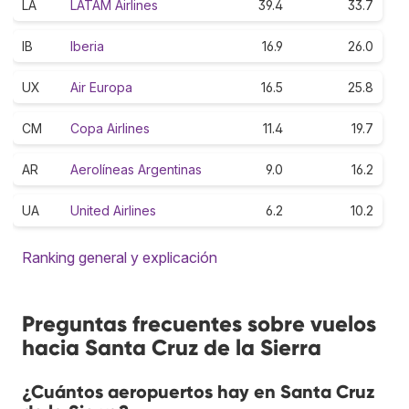
LA
LATAM Airlines
39.4
33.7
IB
Iberia
16.9
26.0
UX
Air Europa
16.5
25.8
CM
Copa Airlines
11.4
19.7
AR
Aerolíneas Argentinas
9.0
16.2
UA
United Airlines
6.2
10.2
Ranking general y explicación
Preguntas frecuentes sobre vuelos
hacia Santa Cruz de la Sierra
¿Cuántos aeropuertos hay en Santa Cruz