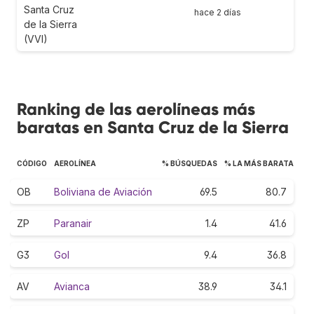
Santa Cruz
hace 2 días
de la Sierra
(VVI)
Ranking de las aerolíneas más
baratas en Santa Cruz de la Sierra
CÓDIGO
AEROLÍNEA
% BÚSQUEDAS
% LA MÁS BARATA
OB
Boliviana de Aviación
69.5
80.7
ZP
Paranair
1.4
41.6
G3
Gol
9.4
36.8
AV
Avianca
38.9
34.1