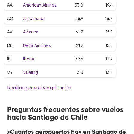
AA
American Airlines
33.8
19.4
AC
Air Canada
26.9
16.7
AV
Avianca
61.7
15.9
DL
Delta Air Lines
21.2
15.3
IB
Iberia
37.6
13.2
VY
Vueling
3.0
13.2
Ranking general y explicación
Preguntas frecuentes sobre vuelos
hacia Santiago de Chile
¿Cuántos aeropuertos hay en Santiago de