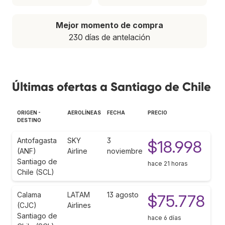
Mejor momento de compra
230 días de antelación
Últimas ofertas a Santiago de Chile
ORIGEN -
AEROLÍNEAS
FECHA
PRECIO
DESTINO
Antofagasta
SKY
3
$18.998
(ANF)
Airline
noviembre
Santiago de
hace 21 horas
Chile (SCL)
Calama
LATAM
13 agosto
$75.778
(CJC)
Airlines
Santiago de
hace 6 días