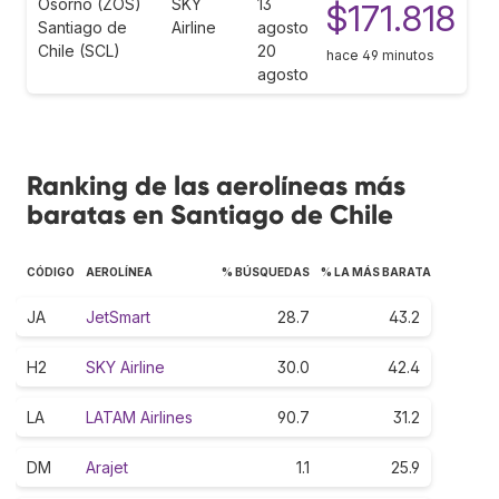
Osorno (ZOS)
SKY
13
$171.818
Santiago de
Airline
agosto
Chile (SCL)
20
hace 49 minutos
agosto
Ranking de las aerolíneas más
baratas en Santiago de Chile
CÓDIGO
AEROLÍNEA
% BÚSQUEDAS
% LA MÁS BARATA
JA
JetSmart
28.7
43.2
H2
SKY Airline
30.0
42.4
LA
LATAM Airlines
90.7
31.2
DM
Arajet
1.1
25.9