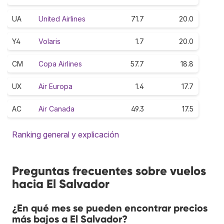
UA
United Airlines
71.7
20.0
Y4
Volaris
1.7
20.0
CM
Copa Airlines
57.7
18.8
UX
Air Europa
1.4
17.7
AC
Air Canada
49.3
17.5
Ranking general y explicación
Preguntas frecuentes sobre vuelos
hacia El Salvador
¿En qué mes se pueden encontrar precios
más bajos a El Salvador?