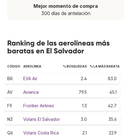
Mejor momento de compra
300 días de antelación
Ranking de las aerolíneas más
baratas en El Salvador
CÓDIGO
AEROLÍNEA
% BÚSQUEDAS
% LA MÁS BARATA
BR
EVA Air
2.4
83.0
AV
Avianca
79.5
45.1
F9
Frontier Airlines
1.3
42.7
N3
Volaris El Salvador
3.0
35.6
Q6
Volaris Costa Rica
2.1
22.9