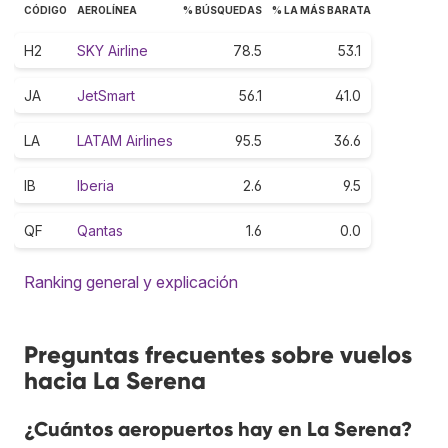
CÓDIGO
AEROLÍNEA
% BÚSQUEDAS
% LA MÁS BARATA
H2
SKY Airline
78.5
53.1
JA
JetSmart
56.1
41.0
LA
LATAM Airlines
95.5
36.6
IB
Iberia
2.6
9.5
QF
Qantas
1.6
0.0
Ranking general y explicación
Preguntas frecuentes sobre vuelos
hacia La Serena
¿Cuántos aeropuertos hay en La Serena?